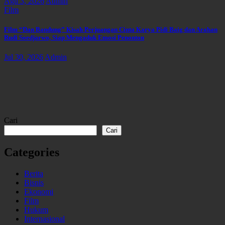
Agu 3, 2026
Admin
Film
Film “Dan Bandung” Kisah Perjuangan Cinta Karya Pidi Baig dan Arahan
Rudi Soedjarwo, Siap Mengaduk Emosi Penonton
Jul 30, 2026
Admin
Cari
Cari
Categories
Berita
Bisnis
Ekonomi
Film
Hukum
Internasional