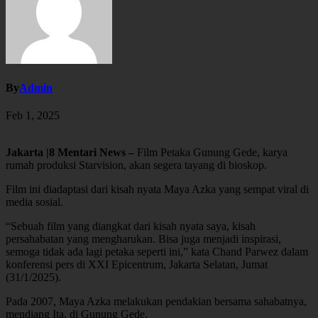
By
Admin
Feb 1, 2025
Jakarta |8 Mentari News –
Film Petaka Gunung Gede, karya
rumah produksi Starvision, akan segera tayang di bioskop.
Film ini diadaptasi dari kisah nyata Maya Azka yang sempat viral di
media sosial.
“Sebuah film yang diangkat dari kisah nyata saya, kisah
persahabatan yang mengharukan. Bisa juga menjadi inspirasi,
semoga tidak ada lagi petaka seperti ini,” kata Chand Parwez dalam
konferensi pers di XXI Epicentrum, Jakarta Selatan, Jumat
(31/1/2025).
Pada 2007, Maya Azka melakukan pendakian bersama sahabatnya,
mendiang Ita, di Gunung Gede.