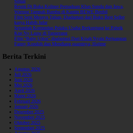
Sosial
Resmi Di Buka Kuliner Perpaduan Khas Sunda dan Jawa,
Warung Tampah Bambu di Kantin BEWE Benhil
Film Seni Merayu Tuhan, Diadaptasi dari Buku Best Seller
karya Habib Jafar
Sejumlah Komunitas Pelaku Usaha Berkunjung ke Pabrik
Kue Ny Lauw di Tangerang
Film “Baby Udon” diadaptasi Dari Kisah Nyata Perjuangan
Fanny Kondoh dan Mendiang suaminya, Hajime
Berita Terkini
Agustus 2026
Juli 2026
Juni 2026
Mei 2026
April 2026
Maret 2026
Februari 2026
Januari 2026
Desember 2025
November 2025
Oktober 2025
September 2025