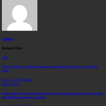
Admin
Related Post
Film
Film Seni Merayu Tuhan, Diadaptasi dari Buku Best Seller karya Habib
Jafar
Agu 5, 2026
Admin
Film
Tokoh
Film “Baby Udon” diadaptasi Dari Kisah Nyata Perjuangan Fanny Kondoh
dan Mendiang suaminya, Hajime