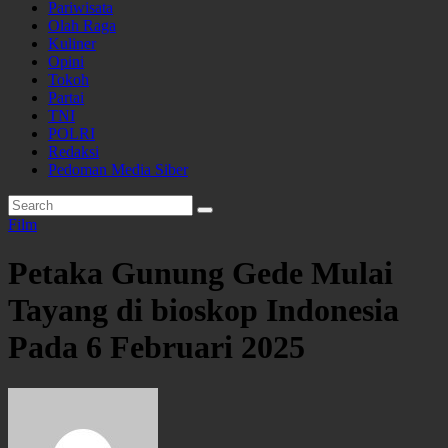
Pariwisata
Olah Raga
Kuliner
Opini
Tokoh
Partai
TNI
POLRI
Redaksi
Pedoman Media Siber
Film
Petaka Gunung Gede Mulai
Tayang di bioskop Indonesia
Pada 6 Februari 2025