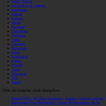
Kabar Terkini
Kecantikan & Fashion
Kesehatan
Kuliner
Kuliner
Musik
Nasional
Olah Raga
Olahraga
Opini
Otomotif
Pariwisata
Partai
Pendidikan
Politik
POLRI
Sosial
Teknologi
TNI
Tokoh
Tidak ada komentar untuk ditampilkan.
Ketum FRIC, H. Dian Surahman : Ingatkan Seluruh Lapisan
Masyarakat Agar Berhati-hati Dalam Menggunakan Media