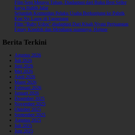
Film Seni Merayu Tuhan, Diadaptasi dari Buku Best Seller
karya Habib Jafar
Sejumlah Komunitas Pelaku Usaha Berkunjung ke Pabrik
Kue Ny Lauw di Tangerang
Film “Baby Udon” diadaptasi Dari Kisah Nyata Perjuangan
Fanny Kondoh dan Mendiang suaminya, Hajime
Berita Terkini
Agustus 2026
Juli 2026
Juni 2026
Mei 2026
April 2026
Maret 2026
Februari 2026
Januari 2026
Desember 2025
November 2025
Oktober 2025
September 2025
Agustus 2025
Juli 2025
Juni 2025