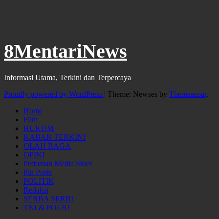
8MentariNews
Informasi Utama, Terkini dan Terpercaya
Proudly powered by WordPress
|
Theme: Newses by
Themeansar
.
Home
Film
HUKUM
KABAR TERKINI
OLAH RAGA
OPINI
Pedoman Media Siber
Pin Posts
POLITIK
Redaksi
SERBA SERBI
TNI & POLRI