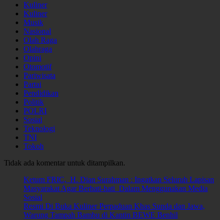
Kuliner
Kuliner
Musik
Nasional
Olah Raga
Olahraga
Opini
Otomotif
Pariwisata
Partai
Pendidikan
Politik
POLRI
Sosial
Teknologi
TNI
Tokoh
Tidak ada komentar untuk ditampilkan.
Ketum FRIC, H. Dian Surahman : Ingatkan Seluruh Lapisan
Masyarakat Agar Berhati-hati Dalam Menggunakan Media
Sosial
Resmi Di Buka Kuliner Perpaduan Khas Sunda dan Jawa,
Warung Tampah Bambu di Kantin BEWE Benhil