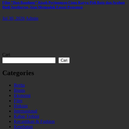
Film “Dan Bandung” Kisah Perjuangan Cinta Karya Pidi Baig dan Arahan
Rudi Soedjarwo, Siap Mengaduk Emosi Penonton
Jul 30, 2026
Admin
Cari
Cari
Categories
Berita
Bisnis
Ekonomi
Film
Hukum
Internasional
Kabar Terkini
Kecantikan & Fashion
Kesehatan