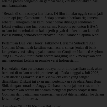
selama proses pengambilan gambar yang kini membuahkan hasil
membanggakan.
“Berada di sini rasanya luar biasa. Di film ini, aku nggak cuma jadi
aktor tapi juga Cameraman. Setiap pemain diberikan rig kamera
seberat 5 kilogram dan kami benar benar ditinggal sendirian di
lokasi syuting yang luar biasa seram. Respons penonton BIFAN
malam ini membuktikan kalau jerih payah dan ketakutan kami di
lokasi syuting benar-benar terbayar lunas!” tambah Saputra Kori.
Pertemuan Dua Visi Horor: Talkshow Bersama Sutradara Asli
Gonjiam Menambah keistimewaan acara, sineas jenius di balik
kengerian versi aslinya, yakni sutradara Gonjiam: Haunted Asylum,
Jung Bum-Shik, turut hadir secara langsung untuk merayakan dan
mengapresiasi kelahiran remake versi Indonesia ini.
Kemeriahan dan pertukaran budaya horor ini dipastikan tidak akan
berhenti di malam worid premiere saja. Pada tanggal 4 Juli 2026,
akan diselenggarakan sesi talkshow eksklusif yang sangat
dinantikan. Diskusi ini akan mempertemukan sutradara Jung Bum-
Shik dengan sutradara Anggy Umbara beserta jajaran cast, untuk
membicarakan secara mendalam mengenai proses adaptasi film
Gonjiam dan bagaimana kengerian tersebut diterjemahkan ke dalam
lensa budaya Indonesia.
Amankan Tiket Uji Nyalimu Sekarang!