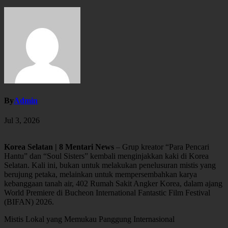
By
Admin
Jul 3, 2026
Korea Selatan | 8 Mentari News
– Grup kreator “Para Pencari
Hantu” dan “Soul Sisters” kembali menginjakkan kaki di Korea
Selatan. Kali ini, bukan untuk melakukan penelusuran mistis yang
berujung petaka, melainkan untuk mempersembahkan karya
kebanggaan tanah air, 402 Rumah Sakit Angker Korea, dalam ajang
World Premiere di Bucheon International Fantastic Film Festival
(BIFAN) 2026.
Mistis Lokal yang Memukau Panggung Internasional