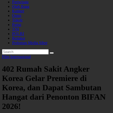
Pariwisata
Olah Raga
Kuliner
Opini
Tokoh
Partai
TNI
POLRI
Redaksi
Pedoman Media Siber
Film
Internasional
402 Rumah Sakit Angker
Korea Gelar Premiere di
Korea, dan Dapat Sambutan
Hangat dari Penonton BIFAN
2026!