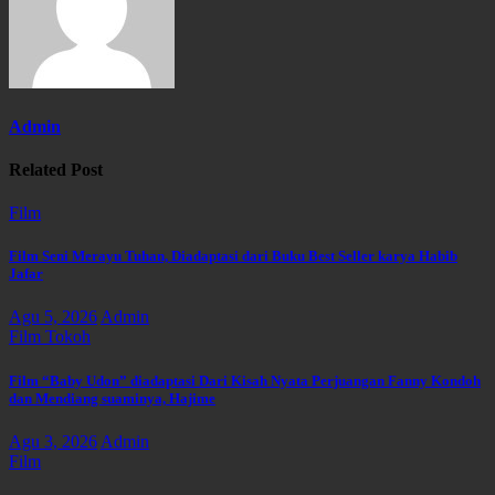
Admin
Related Post
Film
Film Seni Merayu Tuhan, Diadaptasi dari Buku Best Seller karya Habib
Jafar
Agu 5, 2026
Admin
Film
Tokoh
Film “Baby Udon” diadaptasi Dari Kisah Nyata Perjuangan Fanny Kondoh
dan Mendiang suaminya, Hajime
Agu 3, 2026
Admin
Film