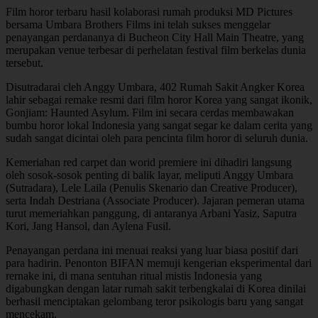
Film horor terbaru hasil kolaborasi rumah produksi MD Pictures
bersama Umbara Brothers Films ini telah sukses menggelar
penayangan perdananya di Bucheon City Hall Main Theatre, yang
merupakan venue terbesar di perhelatan festival film berkelas dunia
tersebut.
Disutradarai cleh Anggy Umbara, 402 Rumah Sakit Angker Korea
lahir sebagai remake resmi dari film horor Korea yang sangat ikonik,
Gonjiam: Haunted Asylum. Film ini secara cerdas membawakan
bumbu horor lokal Indonesia yang sangat segar ke dalam cerita yang
sudah sangat dicintai oleh para pencinta film horor di seluruh dunia.
Kemeriahan red carpet dan worid premiere ini dihadiri langsung
oleh sosok-sosok penting di balik layar, meliputi Anggy Umbara
(Sutradara), Lele Laila (Penulis Skenario dan Creative Producer),
serta Indah Destriana (Associate Producer). Jajaran pemeran utama
turut memeriahkan panggung, di antaranya Arbani Yasiz, Saputra
Kori, Jang Hansol, dan Aylena Fusil.
Penayangan perdana ini menuai reaksi yang luar biasa positif dari
para hadirin. Penonton BIFAN memuji kengerian eksperimental dari
rernake ini, di mana sentuhan ritual mistis Indonesia yang
digabungkan dengan latar rumah sakit terbengkalai di Korea dinilai
berhasil menciptakan gelombang teror psikologis baru yang sangat
mencekam.