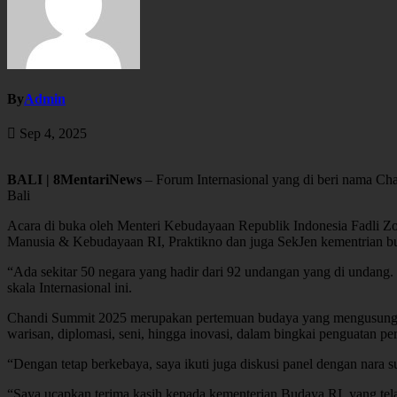
By
Admin
Sep 4, 2025
BALI | 8MentariNews
– Forum Internasional yang di beri nama Chan
Bali
Acara di buka oleh Menteri Kebudayaan Republik Indonesia Fadli Z
Manusia & Kebudayaan RI, Praktikno dan juga SekJen kementrian b
“Ada sekitar 50 negara yang hadir dari 92 undangan yang di undang. J
skala Internasional ini.
Chandi Summit 2025 merupakan pertemuan budaya yang mengusung tema
warisan, diplomasi, seni, hingga inovasi, dalam bingkai penguatan p
“Dengan tetap berkebaya, saya ikuti juga diskusi panel dengan nar
“Saya ucapkan terima kasih kepada kementerian Budaya RI, yang tela