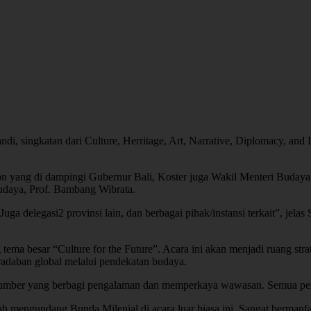
di, singkatan dari Culture, Herritage, Art, Narrative, Diplomacy, and
on yang di dampingi Gubernur Bali, Koster juga Wakil Menteri Buday
udaya, Prof. Bambang Wibrata.
uga delegasi2 provinsi lain, dan berbagai pihak/instansi terkait”, jel
 besar “Culture for the Future”. Acara ini akan menjadi ruang strat
eradaban global melalui pendekatan budaya.
a sumber yang berbagi pengalaman dan memperkaya wawasan. Semua pemb
h mengundang Bunda Milenial di acara luar biasa ini. Sangat bermanfaa