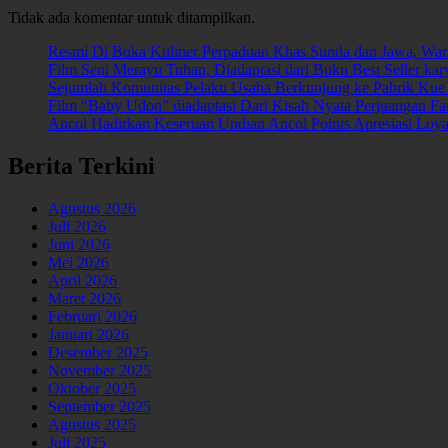
Tidak ada komentar untuk ditampilkan.
Resmi Di Buka Kuliner Perpaduan Khas Sunda dan Jawa, W
Film Seni Merayu Tuhan, Diadaptasi dari Buku Best Seller kar
Sejumlah Komunitas Pelaku Usaha Berkunjung ke Pabrik Kue
Film “Baby Udon” diadaptasi Dari Kisah Nyata Perjuangan 
Ancol Hadirkan Keseruan Undian Ancol Points Apresiasi Lo
Berita Terkini
Agustus 2026
Juli 2026
Juni 2026
Mei 2026
April 2026
Maret 2026
Februari 2026
Januari 2026
Desember 2025
November 2025
Oktober 2025
September 2025
Agustus 2025
Juli 2025