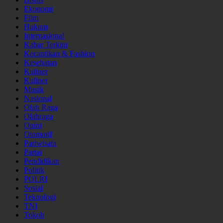
Ekonomi
Film
Hukum
Internasional
Kabar Terkini
Kecantikan & Fashion
Kesehatan
Kuliner
Kuliner
Musik
Nasional
Olah Raga
Olahraga
Opini
Otomotif
Pariwisata
Partai
Pendidikan
Politik
POLRI
Sosial
Teknologi
TNI
Tokoh