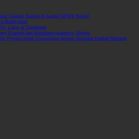
arung Tampah Bambu di Kantin BEWE Benhil
ya Habib Jafar
 Ny Lauw di Tangerang
Fanny Kondoh dan Mendiang suaminya, Hajime
yalty Progam untuk Pengunjung dengan Beragam Hadiah Menarik