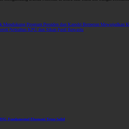
entuk Mendukung Program Presiden dan Kapolri Berperan Mewujudkan
oti Netralitas KPU dan Sikap Pasif Bawaslu
HSG, Fundamental Ekonomi Tetap Solid