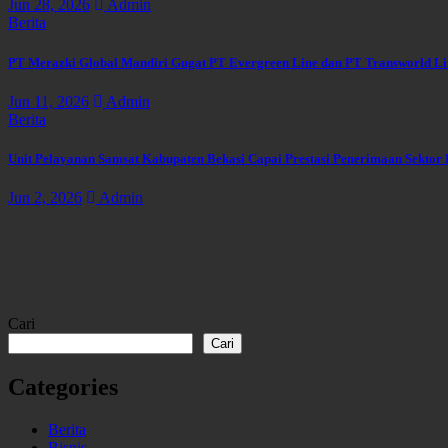
Jun 28, 2026
Admin
Berita
PT Merazki Global Mandiri Gugat PT Evergreen Line dan PT Transworld Line
Jun 11, 2026
Admin
Berita
Unit Pelayanan Samsat Kabupaten Bekasi Capai Prestasi Penerimaan Sektor
Jun 2, 2026
Admin
Cari
Cari
Categories
Berita
Bisnis