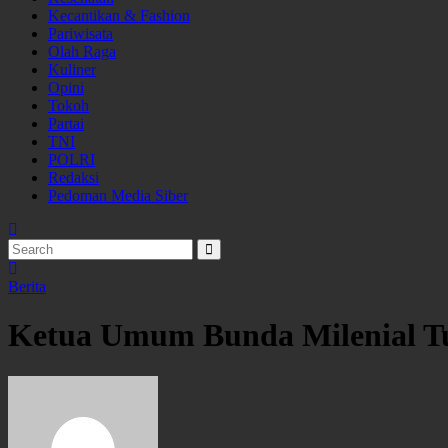
Kecantikan & Fashion
Pariwisata
Olah Raga
Kuliner
Opini
Tokoh
Partai
TNI
POLRI
Redaksi
Pedoman Media Siber
Berita
Ketua Umum Bunda Milenial Tu