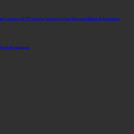
 Logistics di PN Jakarta Selatan Terkait Barang Hilang di Kontainer
 Pajak Kendaraan