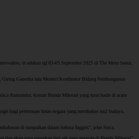
 Innovation, di adakan tgl 03-05 September 2025 di The Meru Sanur,
a, Giring Ganesha lalu Menteri Kordinator Bidang Pembangunan
as Sisca Rumondor, Ketum Bunda Milenial yang turut hadir di acara
egis bagi pertemuan lintas negara yang membahas isu2 budaya,
ahasan di sampaikan dalam bahasa Inggris”, jelas Sisca.
t dan akan saya paparkan lagi utk para anggota di Bunda Milenial”,