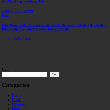
dan Mendiang suaminya, Hajime
Agu 3, 2026
Admin
Film
Film “Dan Bandung” Kisah Perjuangan Cinta Karya Pidi Baig dan Arahan
Rudi Soedjarwo, Siap Mengaduk Emosi Penonton
Jul 30, 2026
Admin
Cari
Cari
Categories
Berita
Bisnis
Ekonomi
Film