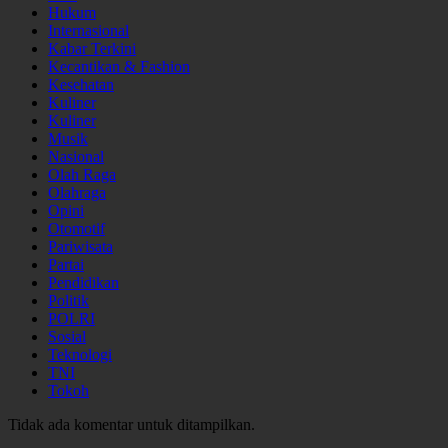
Hukum
Internasional
Kabar Terkini
Kecantikan & Fashion
Kesehatan
Kuliner
Kuliner
Musik
Nasional
Olah Raga
Olahraga
Opini
Otomotif
Pariwisata
Partai
Pendidikan
Politik
POLRI
Sosial
Teknologi
TNI
Tokoh
Tidak ada komentar untuk ditampilkan.