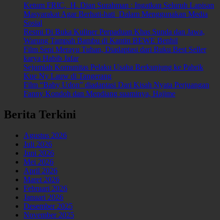
Ketum FRIC, H. Dian Surahman : Ingatkan Seluruh Lapisan
Masyarakat Agar Berhati-hati Dalam Menggunakan Media
Sosial
Resmi Di Buka Kuliner Perpaduan Khas Sunda dan Jawa,
Warung Tampah Bambu di Kantin BEWE Benhil
Film Seni Merayu Tuhan, Diadaptasi dari Buku Best Seller
karya Habib Jafar
Sejumlah Komunitas Pelaku Usaha Berkunjung ke Pabrik
Kue Ny Lauw di Tangerang
Film “Baby Udon” diadaptasi Dari Kisah Nyata Perjuangan
Fanny Kondoh dan Mendiang suaminya, Hajime
Berita Terkini
Agustus 2026
Juli 2026
Juni 2026
Mei 2026
April 2026
Maret 2026
Februari 2026
Januari 2026
Desember 2025
November 2025