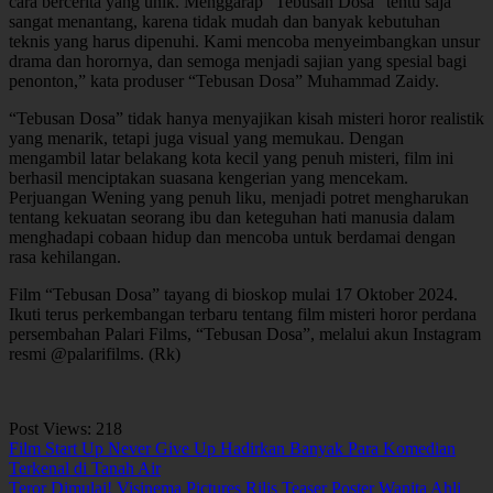
cara bercerita yang unik. Menggarap “Tebusan Dosa” tentu saja
sangat menantang, karena tidak mudah dan banyak kebutuhan
teknis yang harus dipenuhi. Kami mencoba menyeimbangkan unsur
drama dan horornya, dan semoga menjadi sajian yang spesial bagi
penonton,” kata produser “Tebusan Dosa” Muhammad Zaidy.
“Tebusan Dosa” tidak hanya menyajikan kisah misteri horor realistik
yang menarik, tetapi juga visual yang memukau. Dengan
mengambil latar belakang kota kecil yang penuh misteri, film ini
berhasil menciptakan suasana kengerian yang mencekam.
Perjuangan Wening yang penuh liku, menjadi potret mengharukan
tentang kekuatan seorang ibu dan keteguhan hati manusia dalam
menghadapi cobaan hidup dan mencoba untuk berdamai dengan
rasa kehilangan.
Film “Tebusan Dosa” tayang di bioskop mulai 17 Oktober 2024.
Ikuti terus perkembangan terbaru tentang film misteri horor perdana
persembahan Palari Films, “Tebusan Dosa”, melalui akun Instagram
resmi @palarifilms. (Rk)
Post Views:
218
Navigasi
Film Start Up Never Give Up Hadirkan Banyak Para Komedian
Terkenal di Tanah Air
pos
Teror Dimulai! Visinema Pictures Rilis Teaser Poster Wanita Ahli