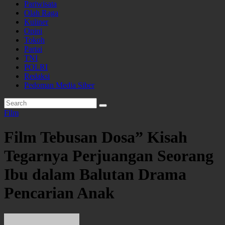
Pariwisata
Olah Raga
Kuliner
Opini
Tokoh
Partai
TNI
POLRI
Redaksi
Pedoman Media Siber
Film
Film Tebusan Dosa” Kisah
Tegarnya Perjuangan Seorang
Ibu dalam Balutan Drama
Pencarian Anak