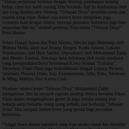
“Dalam perjalanan bertemu dengan Wening, pandangan tentang
hidup, cinta dan kasih sayang Tirta berubah. Hal itu disebabkan oleh
apa yang dialami oleh Wening. “Tebusan Dosa” memiliki cerita dan
nuansa yang segar. Bukan saja misteri horor melainkan juga
ceritanya kuat dengan drama. Semoga penonton Indonesia juga bisa
menerima film ini,” tambah pemeran Tirta dalam “Tebusan Dosa”
Putri Marino.
Selain Happy Salma dan Putri Marino, film ini juga dibintangi oleh
Bhisma Mulia, aktor asal Jepang Shogen, Keiko Ananta, Laksmi
Notokusumo, dan Haru Sandra. Diproduseri oleh Muhammad Zaidy
dan Meiske Taurisia, film juga turut didukung oleh studio produksi
yang memproduksi horor fenomenal Korea Selatan “Exhuma”,
Showbox. Palari Films juga berkolaborasi dengan Legacy Pictures,
Sinemart, Phoenix Films, Kuy Entertainment, Infia, Volix, Stickearn
& Ming, Mahiya, Dan Karma Club.
Produser misteri horor “Tebusan Dosa” Muhammad Zaidy
mengatakan film ini menjadi capaian penting dirinya bersama Palari
Films dalam mengeksplorasi genre. Ia juga merasa senang bisa
bekerja sama bersama orang orang terbaik, dan berharap “Tebusan
Dosa” bisa menjadi misteri horor yang spesial bagi penonton
Indonesia.
“Anggi Noen adalah sutradara yang kuat secara visual dan memiliki