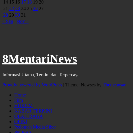
14
15
16
17
18
19
20
21
22
23
24
25
26
27
28
29
30
31
« Sep
Nov »
8MentariNews
Informasi Utama, Terkini dan Terpercaya
Proudly powered by WordPress
|
Theme: Newses by
Themeansar
.
Home
Film
HUKUM
KABAR TERKINI
OLAH RAGA
OPINI
Pedoman Media Siber
Pin Posts