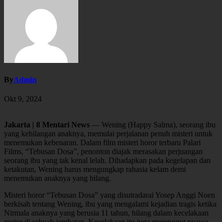
By
Admin
Okt 9, 2024
Jakarta | 8 Mentari News
— Wening (Happy Salma), seorang ibu
yang kehilangan anaknya, memulai perjalanan penuh misteri untuk
menemukan kebenaran. Dalam film misteri horor terbaru Palari
Films, “Tebusan Dosa”, penonton diajak merasakan perjuangan
seorang ibu yang tak kenal lelah. Dihadapkan pada kegelapan dan
ketakutan, Wening harus mengungkap rahasia kelam demi
menemukan anaknya yang hilang.
Misteri horor “Tebusan Dosa” yang disutradarai Yosep Anggi Noen
berkisah tentang Wening, ibu yang mengalami kejadian tragis ketika
Nirmala anaknya yang berusia 11 tahun, hilang dalam kecelakaan
motor di sebuah jembatan. Kecelakaan itu juga merenggut nyawa