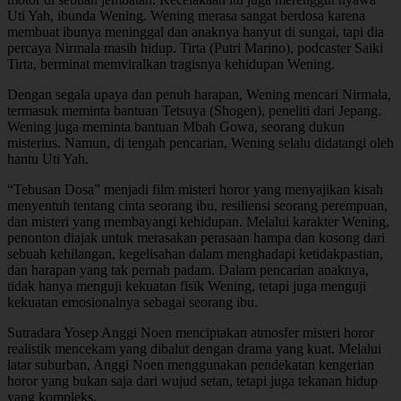
Uti Yah, ibunda Wening. Wening merasa sangat berdosa karena
membuat ibunya meninggal dan anaknya hanyut di sungai, tapi dia
percaya Nirmala masih hidup. Tirta (Putri Marino), podcaster Saiki
Tirta, berminat memviralkan tragisnya kehidupan Wening.
Dengan segala upaya dan penuh harapan, Wening mencari Nirmala,
termasuk meminta bantuan Tetsuya (Shogen), peneliti dari Jepang.
Wening juga meminta bantuan Mbah Gowa, seorang dukun
misterius. Namun, di tengah pencarian, Wening selalu didatangi oleh
hantu Uti Yah.
“Tebusan Dosa” menjadi film misteri horor yang menyajikan kisah
menyentuh tentang cinta seorang ibu, resiliensi seorang perempuan,
dan misteri yang membayangi kehidupan. Melalui karakter Wening,
penonton diajak untuk merasakan perasaan hampa dan kosong dari
sebuah kehilangan, kegelisahan dalam menghadapi ketidakpastian,
dan harapan yang tak pernah padam. Dalam pencarian anaknya,
tidak hanya menguji kekuatan fisik Wening, tetapi juga menguji
kekuatan emosionalnya sebagai seorang ibu.
Sutradara Yosep Anggi Noen menciptakan atmosfer misteri horor
realistik mencekam yang dibalut dengan drama yang kuat. Melalui
latar suburban, Anggi Noen menggunakan pendekatan kengerian
horor yang bukan saja dari wujud setan, tetapi juga tekanan hidup
yang kompleks.