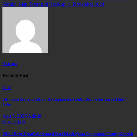
Neraka, Siap Tayang di Bioskop 14 November 2024
Admin
Related Post
Film
Film Seni Merayu Tuhan, Diadaptasi dari Buku Best Seller karya Habib
Jafar
Agu 5, 2026
Admin
Film
Tokoh
Film “Baby Udon” diadaptasi Dari Kisah Nyata Perjuangan Fanny Kondoh