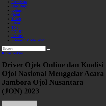
Pariwisata
Olah Raga
Kuliner
Opini
Tokoh
Partai
TNI
POLRI
Redaksi
Pedoman Media Siber
Kabar Terkini
Driver Ojek Online dan Koalisi
Ojol Nasional Menggelar Acara
Jambora Ojol Nusantara
(JON) 2023