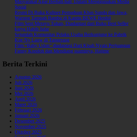
Masyarakat Agar Berhati-hati Dalam Menggunakan Media
Sosial
Resmi Di Buka Kuliner Perpaduan Khas Sunda dan Jawa,
Warung Tampah Bambu di Kantin BEWE Benhil
Film Seni Merayu Tuhan, Diadaptasi dari Buku Best Seller
karya Habib Jafar
Sejumlah Komunitas Pelaku Usaha Berkunjung ke Pabrik
Kue Ny Lauw di Tangerang
Film “Baby Udon” diadaptasi Dari Kisah Nyata Perjuangan
Fanny Kondoh dan Mendiang suaminya, Hajime
Berita Terkini
Agustus 2026
Juli 2026
Juni 2026
Mei 2026
April 2026
Maret 2026
Februari 2026
Januari 2026
Desember 2025
November 2025
Oktober 2025