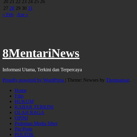
20
21
22
23
24
25
26
27
28
29
30
31
« Feb
Apr »
8MentariNews
Informasi Utama, Terkini dan Terpercaya
Proudly powered by WordPress
|
Theme: Newses by
Themeansar
.
Home
Film
HUKUM
KABAR TERKINI
OLAH RAGA
OPINI
Pedoman Media Siber
Pin Posts
POLITIK