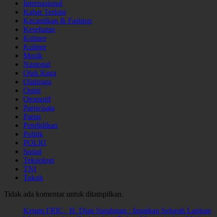
Internasional
Kabar Terkini
Kecantikan & Fashion
Kesehatan
Kuliner
Kuliner
Musik
Nasional
Olah Raga
Olahraga
Opini
Otomotif
Pariwisata
Partai
Pendidikan
Politik
POLRI
Sosial
Teknologi
TNI
Tokoh
Tidak ada komentar untuk ditampilkan.
Ketum FRIC, H. Dian Surahman : Ingatkan Seluruh Lapisan