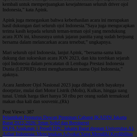
kembali untuk memperjuangkan kesejahteraan seluruh driver ojol
Indonesia,” kata Apink.
Apink juga menegaskan bahwa keberhasilan acara ini merupakan
hasil dukungan dari seluruh ojol Indonesia.”Saya juga mengucapkan
terima kasih kepada seluruh teman-teman ojol yang mendukung
acara JON ini, khususnya untuk jajaran panitia yang sudah berjuang
bersama dalam melancarkan acara tersebut,” ungkapnya.
Mari seluruh ojol Indonesia, lanjut Apink, “bersama-sama kita
dukung dan sukseskan acara JON 2023, dan kita torehkan sejarah
ojol Indonesia dalam pencatatan di Lembaga Prestasi Indonesia
Dunia (LEPRID) demi mengharumkan nama Ojol Indonesia,”
ajaknya.
Acara Jambore Ojol Nasional 2023 juga dibajiri oleh bayaknya
doorprize, mulai dari Motor Listrik (Molis), Kulkas, hingga uang
tunai. Untuk harga tiket hanya 50 ribu per orang sudah termaksud
makan dua kali dan souvenir.,(Rk)
Post Views:
387
Navigasi
Pelantikan Pengurus Dewan Pimpinan Cabang IKADIN Jakarta
Barat 2022-2026: Tetap Solid dan Bersinergi
pos
PKPA Angkatan 1 Peradi DPC Jakarta Barat dengan Universitas Al-
Azhar Indonesia: Menciptakan Advokat Yang Memiliki Kredibilitas