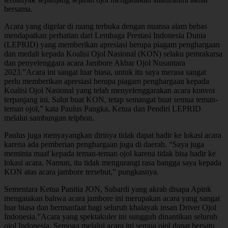
bersama.
Acara yang digelar di ruang terbuka dengan nuansa alam bebas
mendapatkan perhatian dari Lembaga Prestasi Indonesia Dunia
(LEPRID) yang memberikan apresiasi berupa piagam penghargaan
dan medali kepada Koalisi Ojol Nasional (KON) selaku pemrakarsa
dan penyelenggara acara Jambore Akbar Ojol Nusantara
2023.”Acara ini sangat luar biasa, untuk itu saya merasa sangat
perlu memberikan apresiasi berupa piagam penghargaan kepada
Koalisi Ojol Nasional yang telah menyelenggarakan acara konvoi
terpanjang ini. Salut buat KON, tetap semangat buat semua teman-
teman ojol,” kata Paulus Pangka, Ketua dan Pendiri LEPRID
melalui sambungan telphon.
Paulus juga menyayangkan dirinya tidak dapat hadir ke lokasi acara
karena ada pemberian penghargaan juga di daerah. “Saya juga
meminta maaf kepada teman-teman ojol karena tidak bisa hadir ke
lokasi acara. Namun, itu tidak mengurangi rasa bangga saya kepada
KON atas acara jambore tersebut,” pungkasnya.
Sementara Ketua Panitia JON, Subardi yang akrab disapa Apink
mengatakan bahwa acara jambore ini merupakan acara yang sangat
luar biasa dan bermanfaat bagi seluruh khalayak insan Driver Ojol
Indonesia.”Acara yang spektakuler ini sungguh dinantikan seluruh
ojol Indonesia. Semoga melalui acara ini semua ojol dapat bersatu