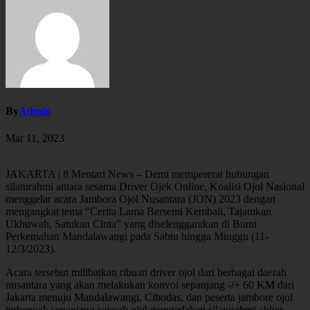
By
Admin
Mar 11, 2023
JAKARTA | 8 Mentari News – Demi mempererat hubungan
silaturahmi antara sesama Driver Ojek Online, Koalisi Ojol Nasional
menggelar acara Jambora Ojol Nusantara (JON) 2023 dengan
mengangkat tema “Cerita Lama Bersemi Kembali, Tajamkan
Ukhuwah, Satukan Cinta” yang diselenggarakan di Bumi
Perkemahan Mandalawangi pada Sabtu hingga Minggu (11-
12/3/2023).
Acara tersebut milibatkan ribuan driver ojol dari berbagai daerah
nusantara yang akan melakukan konvoi sepanjang -/+ 60 KM dari
Jakarta menuju Mandalawangi, Cibodas, dan peserta jambore ojol
terbanyak sepanjang sejarah ojol mengadakan silaturahmi akbar