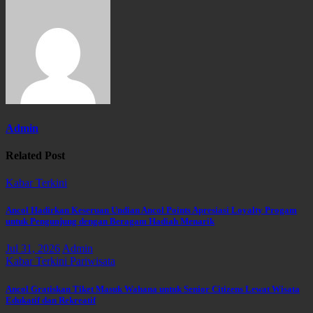
Admin
Related Post
Kabar Terkini
Ancol Hadirkan Keseruan Undian Ancol Points Apresiasi Loyalty Progam
untuk Pengunjung dengan Beragam Hadiah Menarik
Jul 31, 2026
Admin
Kabar Terkini
Pariwisata
Ancol Gratiskan Tiket Masuk Wahana untuk Senior Citizens Lewat Wisata
Edukatif dan Rekreatif