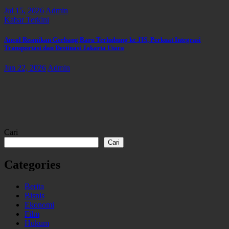
Jul 15, 2026
Admin
Kabar Terkini
Ancol Resmikan Gerbang Baru Terhubung ke JIS, Perkuat Integrasi
Transportasi dan Destinasi Jakarta Utara
Jun 22, 2026
Admin
Cari
Cari
Categories
Berita
Bisnis
Ekonomi
Film
Hukum