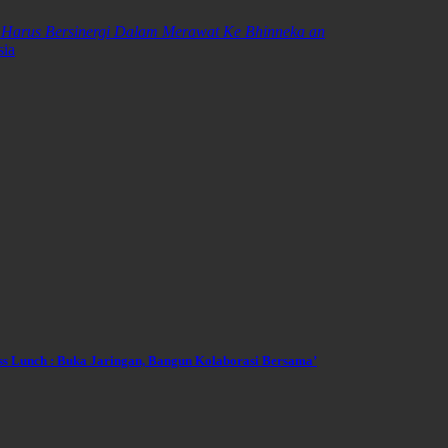
 Harus Bersinergi Dalam Merawat Ke Bhinneka an
ia
ss Lunch : Buka Jaringan, Bangun Kolaborasi Bersama’