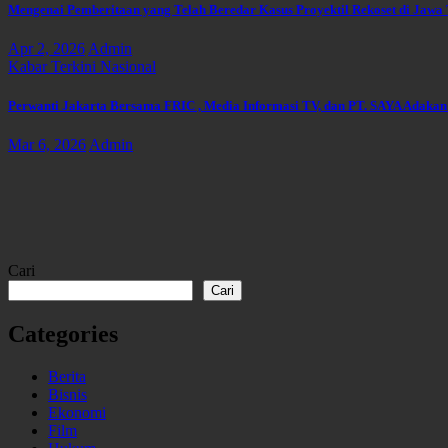
Mengenai Pemberitaan yang Telah Beredar Kasus Proyektil Rekoset di Jaw
Apr 2, 2026
Admin
Kabar Terkini
Nasional
Perwanti Jakarta Bersama FRIC , Media Informasi TV, dan PT. SAYA Adaka
Mar 6, 2026
Admin
Cari
Cari
Categories
Berita
Bisnis
Ekonomi
Film