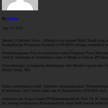
By
Admin
Agu 11, 2022
Jakarta | 8 Mentari News – Maraknya isu seputar Mafia Tanah yang ad
Ruang/Badan Pertanahan Nasional (ATR/BPN) dengan melakukan 
Penandatanganan Nota Kesepahaman antara Pimpinan Pusat Muhammad
1444 H, bertempat di Auditorium Lantai 6 Masjid at-Tanwir, PP Muh
Penandatangan ini langsung ditandatangi oleh Menteri Agraria dan
Haidar Natsir, MSi
Dalam sambutannya Hadi Tjahtjanto mengungkapkan “Penandatanganan 
di Indonesia. Oleh Sebab itulah saat ini Kementerian ATR/BPN aka
Sementara itu, Ketua Umum PP Muhammmadiyah, Prof. Dr. H. Haida
ini, semoga kedepannya Muhammadiyah dapat lebih banyak berbuat 