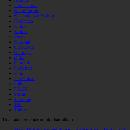
Hukum
Internasional
Kabar Terkini
Kecantikan & Fashion
Kesehatan
Kuliner
Kuliner
Musik
Nasional
Olah Raga
Olahraga
Opini
Otomotif
Pariwisata
Partai
Pendidikan
Politik
POLRI
Sosial
Teknologi
TNI
Tokoh
Tidak ada komentar untuk ditampilkan.
Resmi Di Buka Kuliner Perpaduan Khas Sunda dan Jawa, W