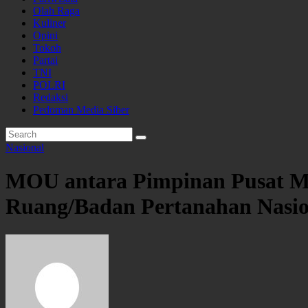
Olah Raga
Kuliner
Opini
Tokoh
Partai
TNI
POLRI
Redaksi
Pedoman Media Siber
Nasional
MOU antara Pimpinan Pusat M
Ruang/Badan Pertanahan Nasio