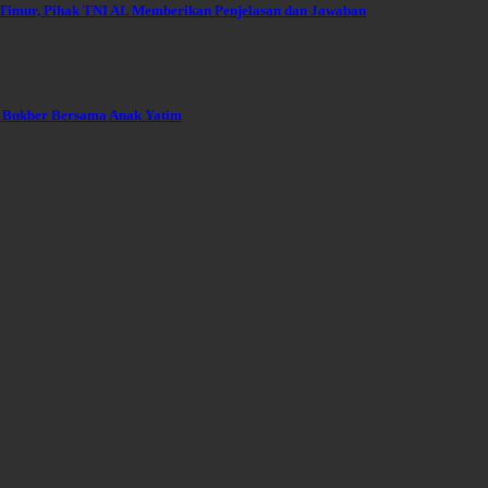
a Timur, Pihak TNI AL Memberikan Penjelasan dan Jawaban
n Bukber Bersama Anak Yatim