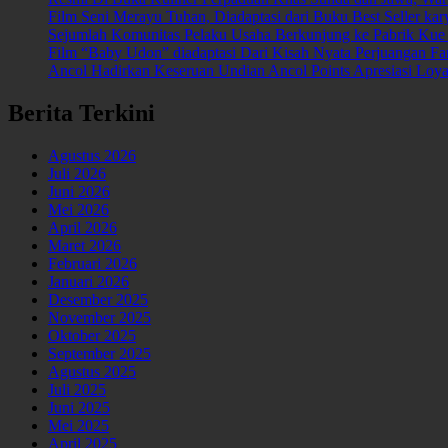
Film Seni Merayu Tuhan, Diadaptasi dari Buku Best Seller kar
Sejumlah Komunitas Pelaku Usaha Berkunjung ke Pabrik Kue
Film “Baby Udon” diadaptasi Dari Kisah Nyata Perjuangan 
Ancol Hadirkan Keseruan Undian Ancol Points Apresiasi Lo
Berita Terkini
Agustus 2026
Juli 2026
Juni 2026
Mei 2026
April 2026
Maret 2026
Februari 2026
Januari 2026
Desember 2025
November 2025
Oktober 2025
September 2025
Agustus 2025
Juli 2025
Juni 2025
Mei 2025
April 2025