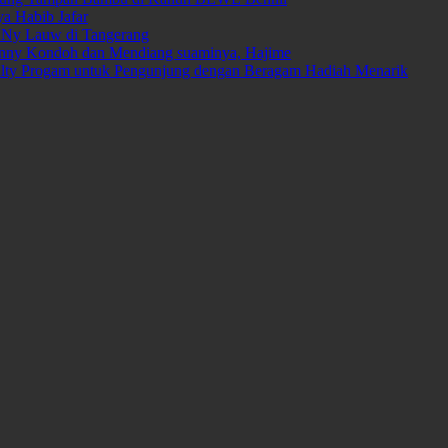
ya Habib Jafar
 Ny Lauw di Tangerang
Fanny Kondoh dan Mendiang suaminya, Hajime
yalty Progam untuk Pengunjung dengan Beragam Hadiah Menarik