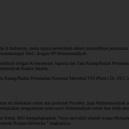
a di Indonesia, maka upaya pemerintah dalam menertibkan persuratan t
penandatangan MoU dengan PP Muhammadiyah.
iyah dengan Kementerian Agraria dan Tata Ruang/Badan Pertanahan 
ammadiyah Kantor Jakarta.
 Tata Ruang/Badan Pertanahan Nasional Marsekal TNI (Purn.) Dr. (H.
ini dilakukan selain atas perindah Presiden, juga Muhammadiyah ada
n melakukan pengamanan asset-asset Muhamadiyah untuk bisa lebih m
r Natsir, MSi mengubgkapkan “Saya mewakili seluruh warga Muhamm
kepada Bangsa Indonesia ” ungkapnya.