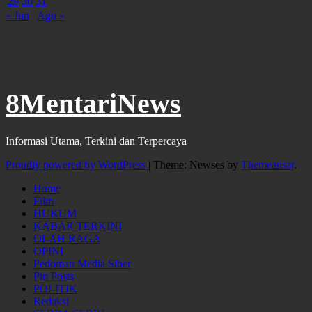
29
30
31
« Jun
Agu »
8MentariNews
Informasi Utama, Terkini dan Terpercaya
Proudly powered by WordPress
|
Theme: Newses by
Themeansar
.
Home
Film
HUKUM
KABAR TERKINI
OLAH RAGA
OPINI
Pedoman Media Siber
Pin Posts
POLITIK
Redaksi