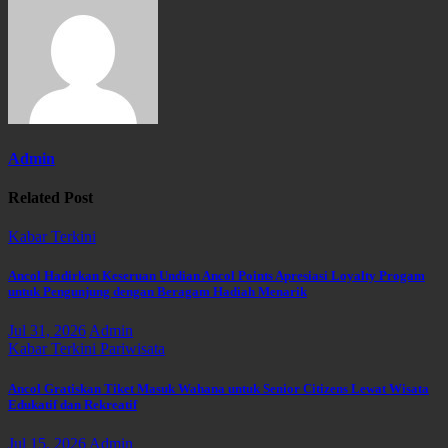
Admin
Related Post
Kabar Terkini
Ancol Hadirkan Keseruan Undian Ancol Points Apresiasi Loyalty Progam
untuk Pengunjung dengan Beragam Hadiah Menarik
Jul 31, 2026
Admin
Kabar Terkini
Pariwisata
Ancol Gratiskan Tiket Masuk Wahana untuk Senior Citizens Lewat Wisata
Edukatif dan Rekreatif
Jul 15, 2026
Admin