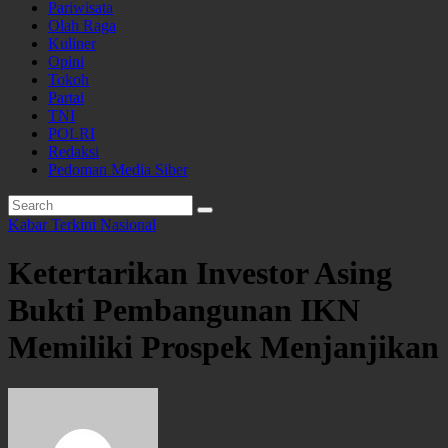
Pariwisata
Olah Raga
Kuliner
Opini
Tokoh
Partai
TNI
POLRI
Redaksi
Pedoman Media Siber
Kabar Terkini
Nasional
Ketertarikan Investor Asing
Bukti Pembangunan IKN
Memiliki Prospek Menjanjikan