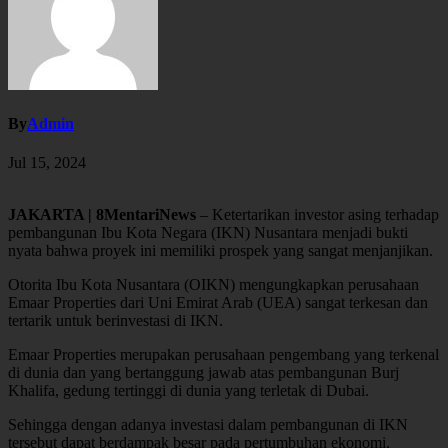
By
Admin
Jul 15, 2024
JAKARTA | 8MentariNews
– Ketertarikan investor asing terhadap
pembangunan Ibu Kota Negara (IKN) Nusantara menjadi bukti
nyata bahwa proyek ini memiliki prospek yang sangat menjanjikan.
Otorita Ibu Kota Nusantara (OIKN) mengungkapkan perusahaan
Emaar Properties dari Uni Emirat Arab (UEA) sangat terkesan dan
tertarik untuk berinvestasi di IKN.
Emaar Properties merupakan perusahaan pengembang yang terkenal
di dunia dan yang bertanggung jawab atas pembangunan Burj
Khalifa, gedung tertinggi di dunia yang terletak di Dubai.
Sehingga dengan adanya investasi dalam pembangunan di IKN
tersebut dapat berdampak besar pada pertumbuhan ekonomi,