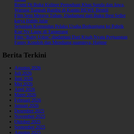
Resmi Di Buka Kuliner Perpaduan Khas Sunda dan Jawa,
Warung Tampah Bambu di Kantin BEWE Benhil
Film Seni Merayu Tuhan, Diadaptasi dari Buku Best Seller
karya Habib Jafar
Sejumlah Komunitas Pelaku Usaha Berkunjung ke Pabrik
Kue Ny Lauw di Tangerang
Film “Baby Udon” diadaptasi Dari Kisah Nyata Perjuangan
Fanny Kondoh dan Mendiang suaminya, Hajime
Berita Terkini
Agustus 2026
Juli 2026
Juni 2026
Mei 2026
April 2026
Maret 2026
Februari 2026
Januari 2026
Desember 2025
November 2025
Oktober 2025
September 2025
Agustus 2025