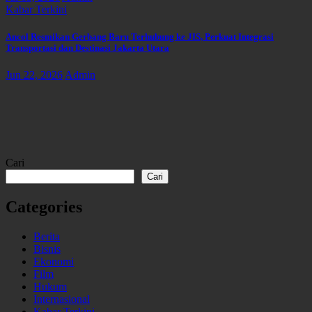
Kabar Terkini
Ancol Resmikan Gerbang Baru Terhubung ke JIS, Perkuat Integrasi
Transportasi dan Destinasi Jakarta Utara
Jun 22, 2026
Admin
Cari
Cari
Categories
Berita
Bisnis
Ekonomi
Film
Hukum
Internasional
Kabar Terkini