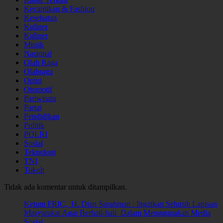
Kecantikan & Fashion
Kesehatan
Kuliner
Kuliner
Musik
Nasional
Olah Raga
Olahraga
Opini
Otomotif
Pariwisata
Partai
Pendidikan
Politik
POLRI
Sosial
Teknologi
TNI
Tokoh
Tidak ada komentar untuk ditampilkan.
Ketum FRIC, H. Dian Surahman : Ingatkan Seluruh Lapisan
Masyarakat Agar Berhati-hati Dalam Menggunakan Media
Sosial