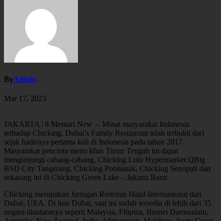
By
Admin
Mar 17, 2023
JAKARTA | 8 Mentari New – Minat masyarakat Indonesia
terhadap Chicking, Dubai’s Family Restaurant telah terbukti dari
sejak hadirnya pertama kali di Indonesia pada tahun 2017.
Masyarakat pencinta menu khas Timur Tengah ini dapat
mengunjungi cabang-cabang, Chicking Lulu Hypermarket QBig
BSD City Tangerang, Chicking Pontianak, Chicking Senopati dan
sekarang ini di Chicking Green Lake – Jakarta Barat.
Chicking merupakan Jaringan Restoran Halal Internasional dari
Dubai, UEA. Di luar Dubai, saat ini sudah tersedia di lebih dari 35
negara diantaranya seperti Malaysia, Filipina, Brunei Darussalam,
Australia, New Zealand, India, Afghanistan, Maldives, Ivory Coast,