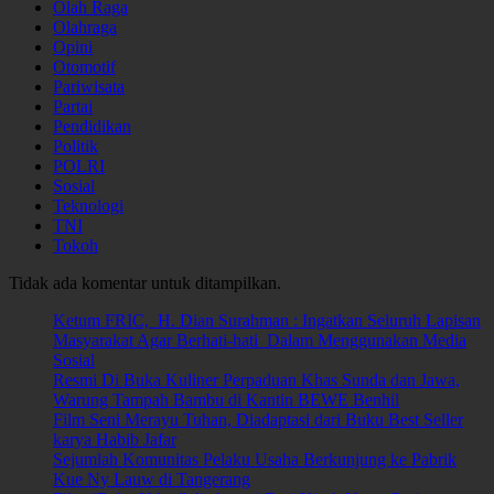
Olah Raga
Olahraga
Opini
Otomotif
Pariwisata
Partai
Pendidikan
Politik
POLRI
Sosial
Teknologi
TNI
Tokoh
Tidak ada komentar untuk ditampilkan.
Ketum FRIC, H. Dian Surahman : Ingatkan Seluruh Lapisan
Masyarakat Agar Berhati-hati Dalam Menggunakan Media
Sosial
Resmi Di Buka Kuliner Perpaduan Khas Sunda dan Jawa,
Warung Tampah Bambu di Kantin BEWE Benhil
Film Seni Merayu Tuhan, Diadaptasi dari Buku Best Seller
karya Habib Jafar
Sejumlah Komunitas Pelaku Usaha Berkunjung ke Pabrik
Kue Ny Lauw di Tangerang