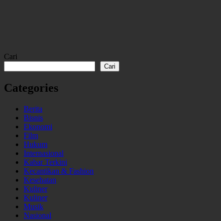
Cari
Cari
Categories
Berita
Bisnis
Ekonomi
Film
Hukum
Internasional
Kabar Terkini
Kecantikan & Fashion
Kesehatan
Kuliner
Kuliner
Musik
Nasional