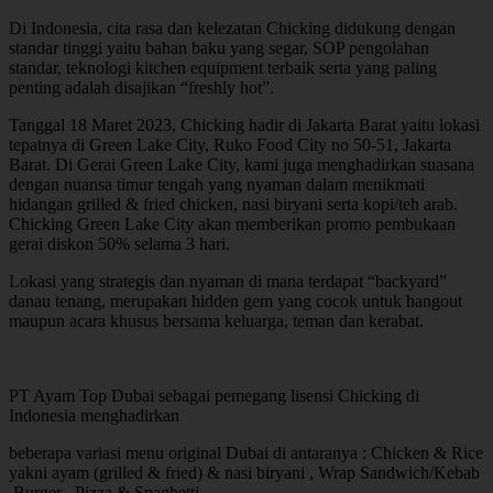
Di Indonesia, cita rasa dan kelezatan Chicking didukung dengan
standar tinggi yaitu bahan baku yang segar, SOP pengolahan
standar, teknologi kitchen equipment terbaik serta yang paling
penting adalah disajikan “freshly hot”.
Tanggal 18 Maret 2023, Chicking hadir di Jakarta Barat yaitu lokasi
tepatnya di Green Lake City, Ruko Food City no 50-51, Jakarta
Barat. Di Gerai Green Lake City, kami juga menghadirkan suasana
dengan nuansa timur tengah yang nyaman dalam menikmati
hidangan grilled & fried chicken, nasi biryani serta kopi/teh arab.
Chicking Green Lake City akan memberikan promo pembukaan
gerai diskon 50% selama 3 hari.
Lokasi yang strategis dan nyaman di mana terdapat “backyard”
danau tenang, merupakan hidden gem yang cocok untuk hangout
maupun acara khusus bersama keluarga, teman dan kerabat.
PT Ayam Top Dubai sebagai pemegang lisensi Chicking di
Indonesia menghadirkan
beberapa variasi menu original Dubai di antaranya : Chicken & Rice
yakni ayam (grilled & fried) & nasi biryani , Wrap Sandwich/Kebab
,Burger , Pizza & Spaghetti