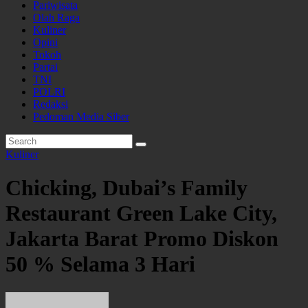
Pariwisata
Olah Raga
Kuliner
Opini
Tokoh
Partai
TNI
POLRI
Redaksi
Pedoman Media Siber
Kuliner
Chicking, Dubai’s Family
Restaurant Green Lake City,
Jakarta Barat Promo Diskon
50 % Selama 3 Hari