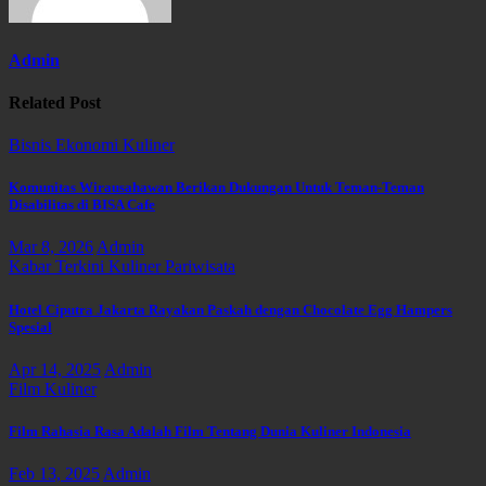
Admin
Related Post
Bisnis
Ekonomi
Kuliner
Komunitas Wirausahawan Berikan Dukungan Untuk Teman-Teman
Disabilitas di BISA Cafe
Mar 8, 2026
Admin
Kabar Terkini
Kuliner
Pariwisata
Hotel Ciputra Jakarta Rayakan Paskah dengan Chocolate Egg Hampers
Spesial
Apr 14, 2025
Admin
Film
Kuliner
Film Rahasia Rasa Adalah Film Tentang Dunia Kuliner Indonesia
Feb 13, 2025
Admin