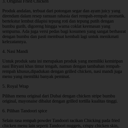
3. Original Fried Chicken
Produk andalan, terbuat dari potongan segar dan ayam juicy yang
direndam dalam resep ramuan rahasia dari rempah-rempah aromatik.
bertekstur lembut dilapisi tepung roti dan tepung putih dengan
bumbu gurih, digoreng hingga warna coklat keemasan yang
sempurna. Ada juga versi pedas bagi kosumen yang sangat berhasrat
dengan bumbu dan pasti membuat kembali lagi untuk menikmati
kelezatannya.
4. Nasi Mandi
Untuk produk satu ini merupakan produk yang memiliki kemiripan
nasi Biryani khas timur tengah, namun dengan tambahan rempah-
rempah khusus,dipadukan dengan grilled chicken, nasi mandi juga
menu yang memiliki banyak peminat.
5. Royal Wrap
Pilihan menu original dari Dubai dengan chicken stripe bumbu
original, mayonaise dibalut dengan grilled tortilla kualitas tinggi.
6. Pilihan Tandoori spice
Selain rasa rempah powder Tandoori racikan Chicking pada fried
chicken menu lain seperti Tandoori nuggets, crispy chicken skin,