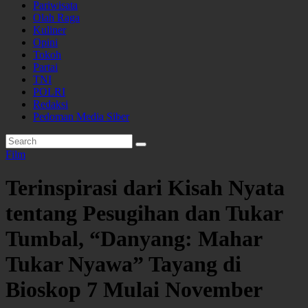
Pariwisata
Olah Raga
Kuliner
Opini
Tokoh
Partai
TNI
POLRI
Redaksi
Pedoman Media Siber
Film
Terinspirasi dari Kisah Nyata
tentang Pesugihan dan Tukar
Tumbal, “Danyang: Mahar
Tukar Nyawa” Tayang di
Bioskop 7 Mulai November