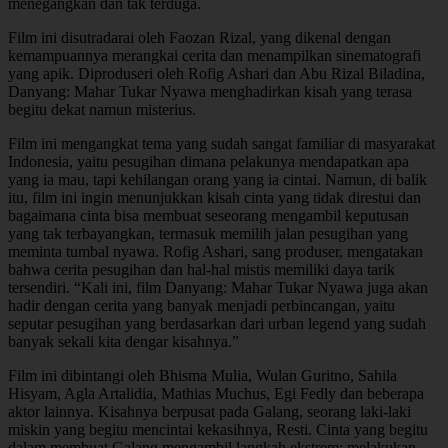
menegangkan dan tak terduga.
Film ini disutradarai oleh Faozan Rizal, yang dikenal dengan
kemampuannya merangkai cerita dan menampilkan sinematografi
yang apik. Diproduseri oleh Rofig Ashari dan Abu Rizal Biladina,
Danyang: Mahar Tukar Nyawa menghadirkan kisah yang terasa
begitu dekat namun misterius.
Film ini mengangkat tema yang sudah sangat familiar di masyarakat
Indonesia, yaitu pesugihan dimana pelakunya mendapatkan apa
yang ia mau, tapi kehilangan orang yang ia cintai. Namun, di balik
itu, film ini ingin menunjukkan kisah cinta yang tidak direstui dan
bagaimana cinta bisa membuat seseorang mengambil keputusan
yang tak terbayangkan, termasuk memilih jalan pesugihan yang
meminta tumbal nyawa. Rofig Ashari, sang produser, mengatakan
bahwa cerita pesugihan dan hal-hal mistis memiliki daya tarik
tersendiri. “Kali ini, film Danyang: Mahar Tukar Nyawa juga akan
hadir dengan cerita yang banyak menjadi perbincangan, yaitu
seputar pesugihan yang berdasarkan dari urban legend yang sudah
banyak sekali kita dengar kisahnya.”
Film ini dibintangi oleh Bhisma Mulia, Wulan Guritno, Sahila
Hisyam, Agla Artalidia, Mathias Muchus, Egi Fedly dan beberapa
aktor lainnya. Kisahnya berpusat pada Galang, seorang laki-laki
miskin yang begitu mencintai kekasihnya, Resti. Cinta yang begitu
dalam membuat Galang mengambil langkah ekstrem: melakukan