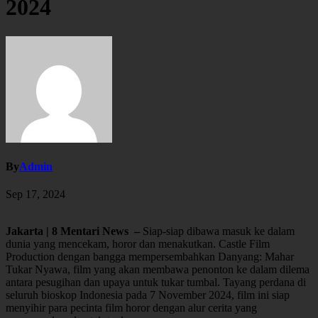
2024
By
Admin
Sep 17, 2024
Jakarta | 8 Mentari News –
Siap-siap dibawa masuk ke dalam
dunia yang mencekam, horor dan menakutkan. Castle Film
Production dengan bangga mempersembahkan Danyang: Mahar
Tukar Nyawa, film yang akan membawa penonton ke dalam dilema
antara pesugihan dan upaya untuk tukar tumbal. Tayang perdana di
seluruh bioskop Indonesia pada 7 November 2024, film ini siap
menyihir para pecinta film horor dengan alur cerita yang