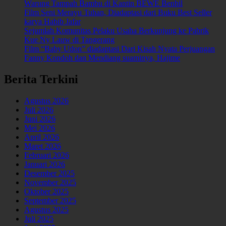
Warung Tampah Bambu di Kantin BEWE Benhil
Film Seni Merayu Tuhan, Diadaptasi dari Buku Best Seller
karya Habib Jafar
Sejumlah Komunitas Pelaku Usaha Berkunjung ke Pabrik
Kue Ny Lauw di Tangerang
Film “Baby Udon” diadaptasi Dari Kisah Nyata Perjuangan
Fanny Kondoh dan Mendiang suaminya, Hajime
Berita Terkini
Agustus 2026
Juli 2026
Juni 2026
Mei 2026
April 2026
Maret 2026
Februari 2026
Januari 2026
Desember 2025
November 2025
Oktober 2025
September 2025
Agustus 2025
Juli 2025