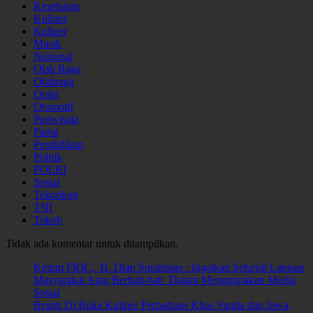
Kesehatan
Kuliner
Kuliner
Musik
Nasional
Olah Raga
Olahraga
Opini
Otomotif
Pariwisata
Partai
Pendidikan
Politik
POLRI
Sosial
Teknologi
TNI
Tokoh
Tidak ada komentar untuk ditampilkan.
Ketum FRIC, H. Dian Surahman : Ingatkan Seluruh Lapisan
Masyarakat Agar Berhati-hati Dalam Menggunakan Media
Sosial
Resmi Di Buka Kuliner Perpaduan Khas Sunda dan Jawa,