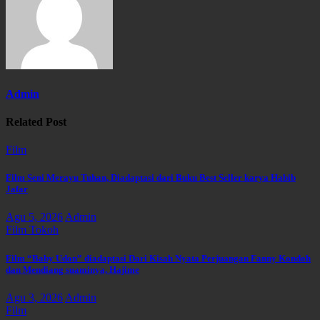
Admin
Related Post
Film
Film Seni Merayu Tuhan, Diadaptasi dari Buku Best Seller karya Habib
Jafar
Agu 5, 2026
Admin
Film
Tokoh
Film “Baby Udon” diadaptasi Dari Kisah Nyata Perjuangan Fanny Kondoh
dan Mendiang suaminya, Hajime
Agu 3, 2026
Admin
Film