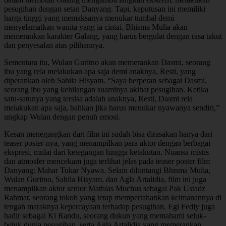
pesugihan dengan setan Danyang. Tapi, keputusan ini memiliki
harga tinggi yang memaksanya menukar tumbal demi
menyelamatkan wanita yang ia cintai. Bhisma Mulia akan
memerankan karakter Galang, yang harus bergulat dengan rasa takut
dan penyesalan atas pilihannya.
Sementara itu, Wulan Guritno akan memerankan Dasmi, seorang
ibu yang rela melakukan apa saja demi anaknya, Resti, yang
diperankan oleh Sahila Hisyam. “Saya berperan sebagai Dasmi,
seorang ibu yang kehilangan suaminya akibat pesugihan. Ketika
satu-satunya yang tersisa adalah anaknya, Resti, Dasmi rela
melakukan apa saja, bahkan jika harus menukar nyawanya sendiri,”
ungkap Wulan dengan penuh emosi.
Kesan menegangkan dari film ini sudah bisa dirasakan hanya dari
teaser poster-nya, yang menampilkan para aktor dengan berbagai
ekspresi, mulai dari ketegangan hingga ketakutan. Nuansa mistis
dan atmosfer mencekam juga terlihat jelas pada teaser poster film
Danyang: Mahar Tukar Nyawa. Selain dibintangi Bhisma Mulia,
Wulan Guritno, Sahila Hisyam, dan Agla Artalidia, film ini juga
menampilkan aktor senior Mathias Muchus sebagai Pak Ustadz
Rahmat, seorang tokoh yang tetap mempertahankan keimanannya di
tengah maraknya kepercayaan terhadap pesugihan. Egi Fedly juga
hadir sebagai Ki Randu, seorang dukun yang memahami seluk-
beluk dunia pesugihan, serta Agla Artalidia yang memerankan