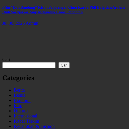
Film “Dan Bandung” Kisah Perjuangan Cinta Karya Pidi Baig dan Arahan
Rudi Soedjarwo, Siap Mengaduk Emosi Penonton
Jul 30, 2026
Admin
Cari
Cari
Categories
Berita
Bisnis
Ekonomi
Film
Hukum
Internasional
Kabar Terkini
Kecantikan & Fashion