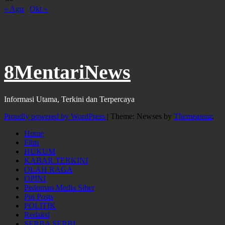
« Agu
Okt »
8MentariNews
Informasi Utama, Terkini dan Terpercaya
Proudly powered by WordPress
|
Theme: Newses by
Themeansar
.
Home
Film
HUKUM
KABAR TERKINI
OLAH RAGA
OPINI
Pedoman Media Siber
Pin Posts
POLITIK
Redaksi
SERBA SERBI