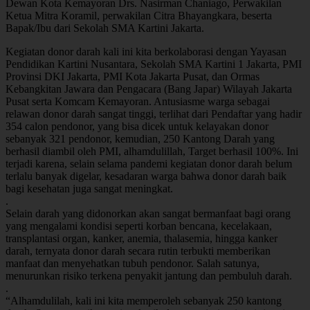
Dewan Kota Kemayoran Drs. Nasirman Chaniago, Perwakilan
Ketua Mitra Koramil, perwakilan Citra Bhayangkara, beserta
Bapak/Ibu dari Sekolah SMA Kartini Jakarta.
Kegiatan donor darah kali ini kita berkolaborasi dengan Yayasan
Pendidikan Kartini Nusantara, Sekolah SMA Kartini 1 Jakarta, PMI
Provinsi DKI Jakarta, PMI Kota Jakarta Pusat, dan Ormas
Kebangkitan Jawara dan Pengacara (Bang Japar) Wilayah Jakarta
Pusat serta Komcam Kemayoran. Antusiasme warga sebagai
relawan donor darah sangat tinggi, terlihat dari Pendaftar yang hadir
354 calon pendonor, yang bisa dicek untuk kelayakan donor
sebanyak 321 pendonor, kemudian, 250 Kantong Darah yang
berhasil diambil oleh PMI, alhamdulillah, Target berhasil 100%. Ini
terjadi karena, selain selama pandemi kegiatan donor darah belum
terlalu banyak digelar, kesadaran warga bahwa donor darah baik
bagi kesehatan juga sangat meningkat.
.
Selain darah yang didonorkan akan sangat bermanfaat bagi orang
yang mengalami kondisi seperti korban bencana, kecelakaan,
transplantasi organ, kanker, anemia, thalasemia, hingga kanker
darah, ternyata donor darah secara rutin terbukti memberikan
manfaat dan menyehatkan tubuh pendonor. Salah satunya,
menurunkan risiko terkena penyakit jantung dan pembuluh darah.
.
“Alhamdulilah, kali ini kita memperoleh sebanyak 250 kantong