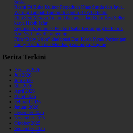
Sosial
Resmi Di Buka Kuliner Perpaduan Khas Sunda dan Jawa,
Warung Tampah Bambu di Kantin BEWE Benhil
Film Seni Merayu Tuhan, Diadaptasi dari Buku Best Seller
karya Habib Jafar
Sejumlah Komunitas Pelaku Usaha Berkunjung ke Pabrik
Kue Ny Lauw di Tangerang
Film “Baby Udon” diadaptasi Dari Kisah Nyata Perjuangan
Fanny Kondoh dan Mendiang suaminya, Hajime
Berita Terkini
Agustus 2026
Juli 2026
Juni 2026
Mei 2026
April 2026
Maret 2026
Februari 2026
Januari 2026
Desember 2025
November 2025
Oktober 2025
September 2025