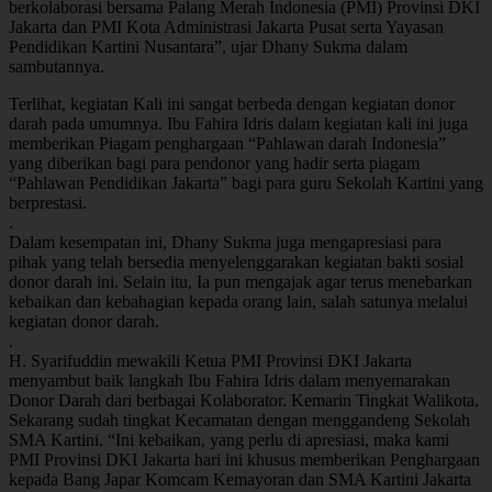
berkolaborasi bersama Palang Merah Indonesia (PMI) Provinsi DKI
Jakarta dan PMI Kota Administrasi Jakarta Pusat serta Yayasan
Pendidikan Kartini Nusantara”, ujar Dhany Sukma dalam
sambutannya.
Terlihat, kegiatan Kali ini sangat berbeda dengan kegiatan donor
darah pada umumnya. Ibu Fahira Idris dalam kegiatan kali ini juga
memberikan Piagam penghargaan “Pahlawan darah Indonesia”
yang diberikan bagi para pendonor yang hadir serta piagam
“Pahlawan Pendidikan Jakarta” bagi para guru Sekolah Kartini yang
berprestasi.
.
Dalam kesempatan ini, Dhany Sukma juga mengapresiasi para
pihak yang telah bersedia menyelenggarakan kegiatan bakti sosial
donor darah ini. Selain itu, Ia pun mengajak agar terus menebarkan
kebaikan dan kebahagian kepada orang lain, salah satunya melalui
kegiatan donor darah.
.
H. Syarifuddin mewakili Ketua PMI Provinsi DKI Jakarta
menyambut baik langkah Ibu Fahira Idris dalam menyemarakan
Donor Darah dari berbagai Kolaborator. Kemarin Tingkat Walikota,
Sekarang sudah tingkat Kecamatan dengan menggandeng Sekolah
SMA Kartini. “Ini kebaikan, yang perlu di apresiasi, maka kami
PMI Provinsi DKI Jakarta hari ini khusus memberikan Penghargaan
kepada Bang Japar Komcam Kemayoran dan SMA Kartini Jakarta