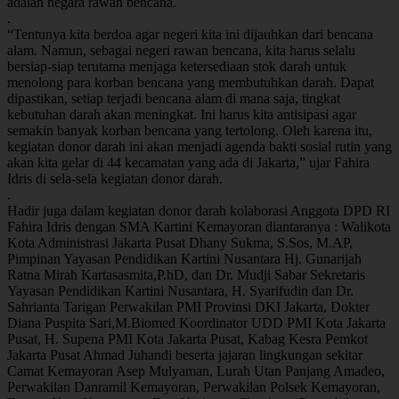
adalah negara rawan bencana.
.
“Tentunya kita berdoa agar negeri kita ini dijauhkan dari bencana
alam. Namun, sebagai negeri rawan bencana, kita harus selalu
bersiap-siap terutama menjaga ketersediaan stok darah untuk
menolong para korban bencana yang membutuhkan darah. Dapat
dipastikan, setiap terjadi bencana alam di mana saja, tingkat
kebutuhan darah akan meningkat. Ini harus kita antisipasi agar
semakin banyak korban bencana yang tertolong. Oleh karena itu,
kegiatan donor darah ini akan menjadi agenda bakti sosial rutin yang
akan kita gelar di 44 kecamatan yang ada di Jakarta,” ujar Fahira
Idris di sela-sela kegiatan donor darah.
.
Hadir juga dalam kegiatan donor darah kolaborasi Anggota DPD RI
Fahira Idris dengan SMA Kartini Kemayoran diantaranya : Walikota
Kota Administrasi Jakarta Pusat Dhany Sukma, S.Sos, M.AP,
Pimpinan Yayasan Pendidikan Kartini Nusantara Hj. Gunarijah
Ratna Mirah Kartasasmita,P.hD, dan Dr. Mudji Sabar Sekretaris
Yayasan Pendidikan Kartini Nusantara, H. Syarifudin dan Dr.
Sahrianta Tarigan Perwakilan PMI Provinsi DKI Jakarta, Dokter
Diana Puspita Sari,M.Biomed Koordinator UDD PMI Kota Jakarta
Pusat, H. Supena PMI Kota Jakarta Pusat, Kabag Kesra Pemkot
Jakarta Pusat Ahmad Juhandi beserta jajaran lingkungan sekitar
Camat Kemayoran Asep Mulyaman, Lurah Utan Panjang Amadeo,
Perwakilan Danramil Kemayoran, Perwakilan Polsek Kemayoran,