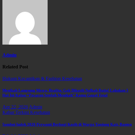
Admin
Related Post
Hukum
Kecantikan & Fashion
Kesehatan
Menikah Langsung Mesra, Realita: Gak Dikasih Nafkah Batin! Lakukan 5
Hal Ini Kalau “Pacaran Setelah Menikah” Kamu Gagal Total
Apr 22, 2026
Admin
Kabar Terkini
Kesehatan
Sambut Imlek 2026 Perwanti Berbagi Kasih di Warga Tanjung Kait, Banten