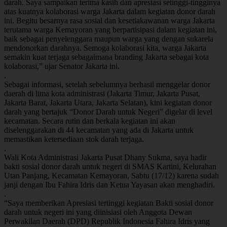
darah. Saya sampaikan terima kasih dan apresiasi setinggi-tingginya
atas kuatnya kolaborasi warga Jakarta dalam kegiatan donor darah
ini. Begitu besarnya rasa sosial dan kesetiakawanan warga Jakarta
terutama warga Kemayoran yang berpartisipasi dalam kegiatan ini,
baik sebagai penyelenggara maupun warga yang dengan sukarela
mendonorkan darahnya. Semoga kolaborasi kita, warga Jakarta
semakin kuat terjaga sebagaimana branding Jakarta sebagai kota
kolaborasi,” ujar Senator Jakarta ini.
.
Sebagai informasi, setelah sebelumnya berhasil menggelar donor
daerah di lima kota administrasi (Jakarta Timur, Jakarta Pusat,
Jakarta Barat, Jakarta Utara, Jakarta Selatan), kini kegiatan donor
darah yang bertajuk “Donor Darah untuk Negeri” digelar di level
kecamatan. Secara rutin dan berkala kegiatan ini akan
diselenggarakan di 44 kecamatan yang ada di Jakarta untuk
memastikan ketersediaan stok darah terjaga.
.
Wali Kota Administrasi Jakarta Pusat Dhany Sukma, saya hadir
bakti sosial donor darah untuk negeri di SMAS Kartini, Kelurahan
Utan Panjang, Kecamatan Kemayoran, Sabtu (17/12) karena sudah
janji dengan Ibu Fahira Idris dan Ketua Yayasan akan menghadiri.
.
“Saya memberikan Apresiasi tertinggi kegiatan Bakti sosial donor
darah untuk negeri ini yang diinisiasi oleh Anggota Dewan
Perwakilan Daerah (DPD) Republik Indonesia Fahira Idris yang