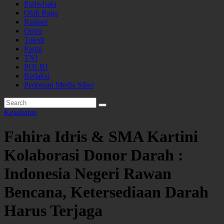
Pariwisata
Olah Raga
Kuliner
Opini
Tokoh
Partai
TNI
POLRI
Redaksi
Pedoman Media Siber
Kesehatan
Fahira Idris & SMA Kartini
Kolaborasi Donor Darah :
Indonesia Negeri Rawan
Bencana, Ketersediaan Darah
Harus Terjaga