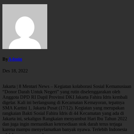
By
Admin
Des 18, 2022
Jakarta | 8 Mentari News – Kegiatan kolaborasi Sosial Kemanusiaan
“Donor Darah Untuk Negeri” yang rutin diselenggarakan oleh
Anggota DPD RI Dapil Provinsi DKI Jakarta Fahira Idris kembali
digelar. Kali ini berlangsung di Kecamatan Kemayoran, tepatnya
SMA Kartini 1, Jakarta Pusat (17/12). Kegiatan yang merupakan
rangkaian Bakti Sosial Fahira Idris di 44 Kecamatan yang ada di
Jakarta ini, sekaligus Rangkaian menyambut Hari Ibu Tahun 2022
dan juga ingin memastikan ketersediaan stok darah terus terjaga
karena mampu menyelamatkan banyak nyawa. Terlebih Indonesia