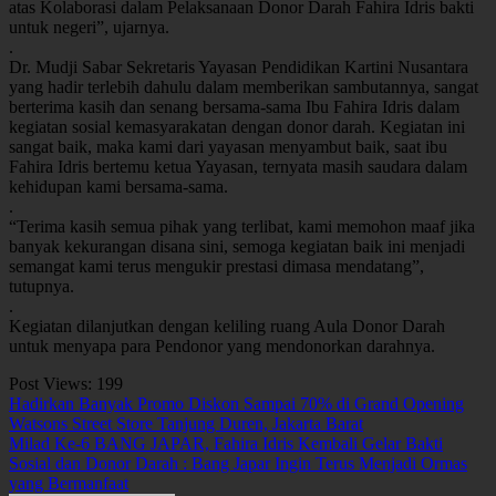
atas Kolaborasi dalam Pelaksanaan Donor Darah Fahira Idris bakti
untuk negeri”, ujarnya.
.
Dr. Mudji Sabar Sekretaris Yayasan Pendidikan Kartini Nusantara
yang hadir terlebih dahulu dalam memberikan sambutannya, sangat
berterima kasih dan senang bersama-sama Ibu Fahira Idris dalam
kegiatan sosial kemasyarakatan dengan donor darah. Kegiatan ini
sangat baik, maka kami dari yayasan menyambut baik, saat ibu
Fahira Idris bertemu ketua Yayasan, ternyata masih saudara dalam
kehidupan kami bersama-sama.
.
“Terima kasih semua pihak yang terlibat, kami memohon maaf jika
banyak kekurangan disana sini, semoga kegiatan baik ini menjadi
semangat kami terus mengukir prestasi dimasa mendatang”,
tutupnya.
.
Kegiatan dilanjutkan dengan keliling ruang Aula Donor Darah
untuk menyapa para Pendonor yang mendonorkan darahnya.
Post Views:
199
Navigasi
Hadirkan Banyak Promo Diskon Sampai 70% di Grand Opening
Watsons Street Store Tanjung Duren, Jakarta Barat
pos
Milad Ke-6 BANG JAPAR, Fahira Idris Kembali Gelar Bakti
Sosial dan Donor Darah : Bang Japar Ingin Terus Menjadi Ormas
yang Bermanfaat