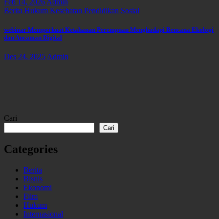
Feb 14, 2026
Admin
Berita
Hukum
Kesehatan
Pendidikan
Sosial
webinar Memperkuat Ketahanan Perempuan Menghadapi Bencana Ekologi
dan Ancaman Digital
Des 24, 2025
Admin
Cari
Cari
Categories
Berita
Bisnis
Ekonomi
Film
Hukum
Internasional