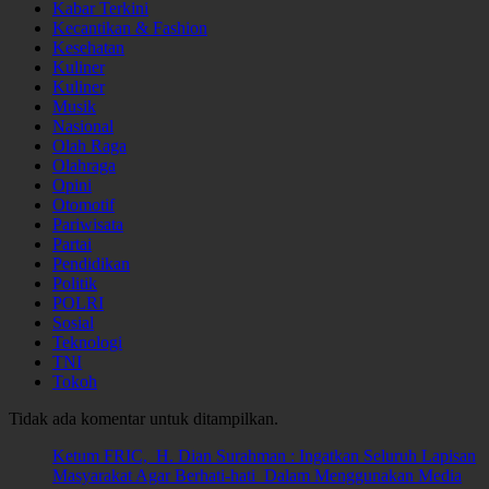
Kabar Terkini
Kecantikan & Fashion
Kesehatan
Kuliner
Kuliner
Musik
Nasional
Olah Raga
Olahraga
Opini
Otomotif
Pariwisata
Partai
Pendidikan
Politik
POLRI
Sosial
Teknologi
TNI
Tokoh
Tidak ada komentar untuk ditampilkan.
Ketum FRIC, H. Dian Surahman : Ingatkan Seluruh Lapisan
Masyarakat Agar Berhati-hati Dalam Menggunakan Media