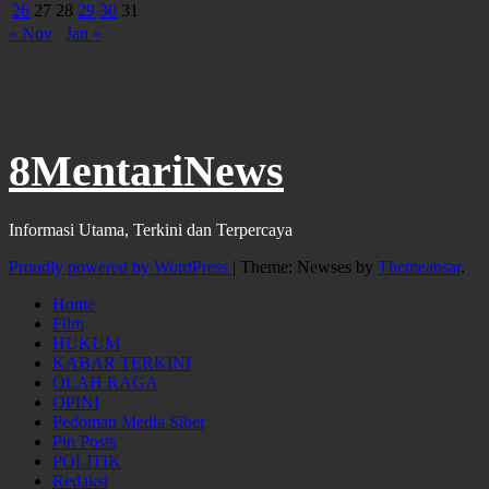
26
27
28
29
30
31
« Nov
Jan »
8MentariNews
Informasi Utama, Terkini dan Terpercaya
Proudly powered by WordPress
|
Theme: Newses by
Themeansar
.
Home
Film
HUKUM
KABAR TERKINI
OLAH RAGA
OPINI
Pedoman Media Siber
Pin Posts
POLITIK
Redaksi