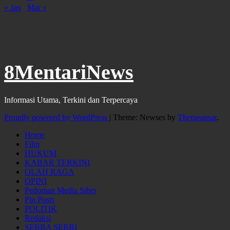
« Jan
Mar »
8MentariNews
Informasi Utama, Terkini dan Terpercaya
Proudly powered by WordPress
|
Theme: Newses by
Themeansar
.
Home
Film
HUKUM
KABAR TERKINI
OLAH RAGA
OPINI
Pedoman Media Siber
Pin Posts
POLITIK
Redaksi
SERBA SERBI