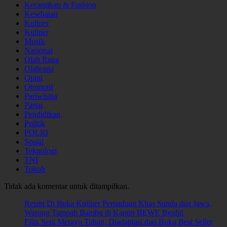
Kecantikan & Fashion
Kesehatan
Kuliner
Kuliner
Musik
Nasional
Olah Raga
Olahraga
Opini
Otomotif
Pariwisata
Partai
Pendidikan
Politik
POLRI
Sosial
Teknologi
TNI
Tokoh
Tidak ada komentar untuk ditampilkan.
Resmi Di Buka Kuliner Perpaduan Khas Sunda dan Jawa,
Warung Tampah Bambu di Kantin BEWE Benhil
Film Seni Merayu Tuhan, Diadaptasi dari Buku Best Seller