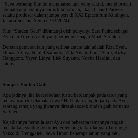
“Saya berharap film ini menghargai apa yang sakral, menghormati
tempat yang tentunya harus kita hormati,” kata Chand Parwez
selaku produser dalam jumpa pers di XXI Epicentrum Kuningan,
Jakarta Selatan, Senin (19/2/2024).
Film “Sinden Gaib” dibintangi oleh penyanyi Sara Fajira sebagai
Ayu dan Yuyun Arfah yang berperan sebagai Mbah Sarinten.
Deretan pemeran lain yang terlibat antara lain adalah Riza Syah,
Dimas Aditya, Naufal Samudra, Arla Ailani, Laras Sardi, Rizky
Hanggono, Yeyen Lidya, Liek Suyanto, Novita Hardini, dan
lainnya.
Sinopsis Sinden Gaib
Apa jadinya jika kecerobohan justru berdampak pada teror yang
mengancam keselamatan jiwa? Hal itulah yang terjadi pada Ayu,
seorang remaja yang jiwanya dirasuki sosok sinden gaib bernama
Sarinten.
Kejadiannya bermula saat Ayu dan beberapa temannya tengah
melakukan syuting dokumenter tentang tarian Jaranan Turonggo
Yakso di Trenggalek, Jawa Timur, beberapa tahun yang lalu.