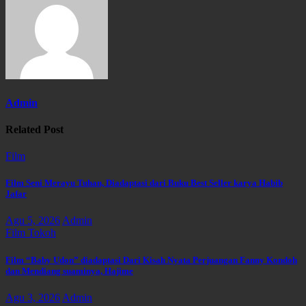
Admin
Related Post
Film
Film Seni Merayu Tuhan, Diadaptasi dari Buku Best Seller karya Habib
Jafar
Agu 5, 2026
Admin
Film
Tokoh
Film “Baby Udon” diadaptasi Dari Kisah Nyata Perjuangan Fanny Kondoh
dan Mendiang suaminya, Hajime
Agu 3, 2026
Admin