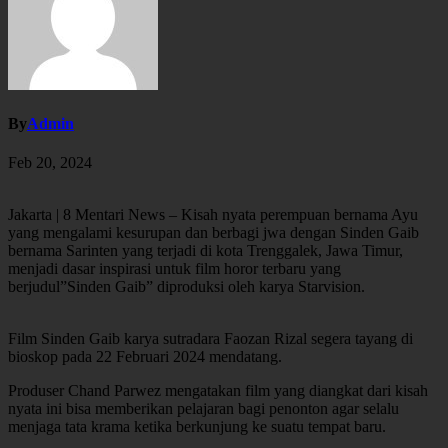
By
Admin
Feb 20, 2024
Jakarta | 8 Mentari News – Kisah nyata perempuan bernama Ayu
yang mengalami kesurupan dan berbagi jwa dengan Sinden Gaib
bernama Sarinten yang terjadi di kota Trenggalek, Jawa Timur,
menjadi dasar inspirasi untuk film horor terbaru yang
berjudul”Sinden Gaib” diproduksi oleh karya Starvision.
Film Sinden Gaib karya sutradara Faozan Rizal segera tayang di
bioskop pada 22 Februari 2024 mendatang.
Produser Chand Parwez mengatakan film yang diangkat dari kisah
nyata ini bisa memberikan pelajaran bagi penonton agar selalu
menjaga tata krama ketika berkunjung ke suatu tempat baru.