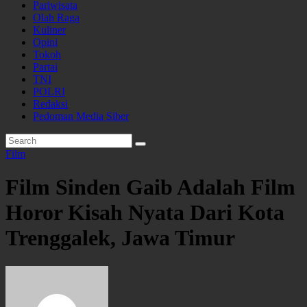
Pariwisata
Olah Raga
Kuliner
Opini
Tokoh
Partai
TNI
POLRI
Redaksi
Pedoman Media Siber
Film
Film Sinden Gaib Adalah Film
Horor Kisah Nyata Dari Kota
Trenggalek, Jawa Timur