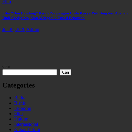
Film
Film “Dan Bandung” Kisah Perjuangan Cinta Karya Pidi Baig dan Arahan
Rudi Soedjarwo, Siap Mengaduk Emosi Penonton
Jul 30, 2026
Admin
Cari
Cari
Categories
Berita
Bisnis
Ekonomi
Film
Hukum
Internasional
Kabar Terkini