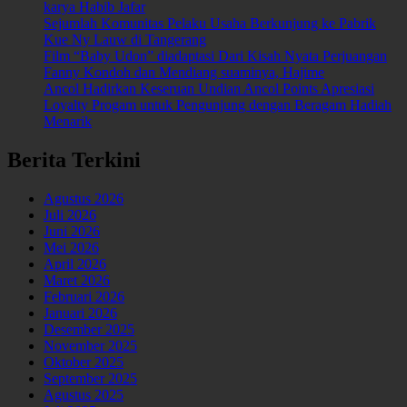
karya Habib Jafar
Sejumlah Komunitas Pelaku Usaha Berkunjung ke Pabrik
Kue Ny Lauw di Tangerang
Film “Baby Udon” diadaptasi Dari Kisah Nyata Perjuangan
Fanny Kondoh dan Mendiang suaminya, Hajime
Ancol Hadirkan Keseruan Undian Ancol Points Apresiasi
Loyalty Progam untuk Pengunjung dengan Beragam Hadiah
Menarik
Berita Terkini
Agustus 2026
Juli 2026
Juni 2026
Mei 2026
April 2026
Maret 2026
Februari 2026
Januari 2026
Desember 2025
November 2025
Oktober 2025
September 2025
Agustus 2025