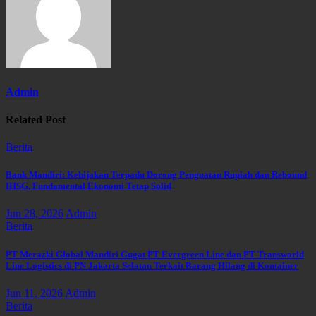
Admin
Related Post
Berita
Bank Mandiri: Kebijakan Terpadu Dorong Penguatan Rupiah dan Rebound
IHSG, Fundamental Ekonomi Tetap Solid
Jun 28, 2026
Admin
Berita
PT Merazki Global Mandiri Gugat PT Evergreen Line dan PT Transworld
Line Logistics di PN Jakarta Selatan Terkait Barang Hilang di Kontainer
Jun 11, 2026
Admin
Berita