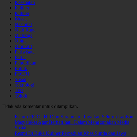
Kesehatan
Kuliner
Kuliner
Musik
Nasional
Olah Raga
Olahraga
Opini
Otomotif
Pariwisata
Partai
Pendidikan
Politik
POLRI
Sosial
Teknologi
TNI
Tokoh
Tidak ada komentar untuk ditampilkan.
Ketum FRIC, H. Dian Surahman : Ingatkan Seluruh Lapisan
Masyarakat Agar Berhati-hati Dalam Menggunakan Media
Sosial
Resmi Di Buka Kuliner Perpaduan Khas Sunda dan Jawa,