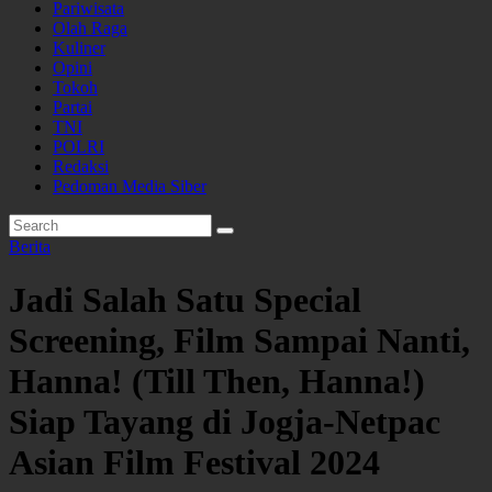
Pariwisata
Olah Raga
Kuliner
Opini
Tokoh
Partai
TNI
POLRI
Redaksi
Pedoman Media Siber
Berita
Jadi Salah Satu Special
Screening, Film Sampai Nanti,
Hanna! (Till Then, Hanna!)
Siap Tayang di Jogja-Netpac
Asian Film Festival 2024