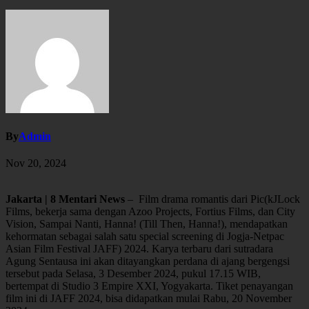
By
Admin
Nov 20, 2024
Jakarta | 8 Mentari News
– Film drama romantis dari Pic(kJLock
Films, bekerja sama dengan Azoo Projects, Fortius Films, dan City
Vision, Sampai Nanti, Hanna! (Till Then, Hanna!), mendapatkan
kehormatan sebagai salah satu special screening di Jogja-Netpac
Asian Film Festival JAFF) 2024. Karya terbaru dari sutradara
Agung Sentausa ini akan ditayangkan perdana di ajang bergengsi
tersebut pada Selasa, 3 Desember 2024, pukul 17.15 WIB,
bertempat di Studio 3 Empire XXI, Yogyakarta. Tiket penayangan
film ini di JAFF 2024, bisa didapatkan mulai Rabu, 20 November