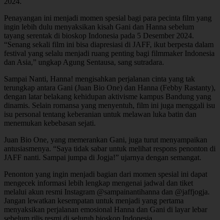
2024.
Penayangan ini menjadi momen spesial bagi para pecinta film yang
ingin lebih dulu menyaksikan kisah Gani dan Hanna sebelum
tayang serentak di bioskop Indonesia pada 5 Desember 2024.
“Senang sekali film ini bisa diapresiasi di JAFF, ikut berpesta dalam
festival yang selalu menjadi ruang penting bagi filmmaker Indonesia
dan Asia,” ungkap Agung Sentausa, sang sutradara.
Sampai Nanti, Hanna! mengisahkan perjalanan cinta yang tak
terungkap antara Gani (Juan Bio One) dan Hanna (Febby Rastanty),
dengan latar belakang kehidupan aktivisme kampus Bandung yang
dinamis. Selain romansa yang menyentuh, film ini juga menggali isu
isu personal tentang keberanian untuk melawan luka batin dan
menemukan kebebasan sejati.
Juan Bio One, yang memerankan Gani, juga turut menyampaikan
antusiasmenya. “Saya tidak sabar untuk melihat respons penonton di
JAFF nanti. Sampai jumpa di Jogja!” ujarnya dengan semangat.
Penonton yang ingin menjadi bagian dari momen spesial ini dapat
mengecek informasi lebih lengkap mengenai jadwal dan tiket
melalui akun resmi Instagram @sampainantihanna dan @jaffjogja.
Jangan lewatkan kesempatan untuk menjadi yang pertama
menyaksikan perjalanan emosional Hanna dan Gani di layar lebar
sebelum rilis resmi di seluruh bioskop Indonesia.