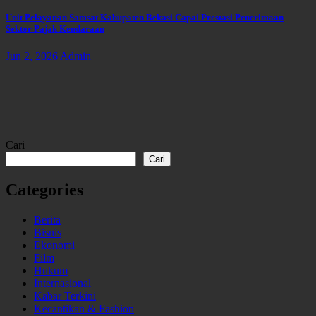
Unit Pelayanan Samsat Kabupaten Bekasi Capai Prestasi Penerimaan
Sektor Pajak Kendaraan
Jun 2, 2026
Admin
Cari
Cari
Categories
Berita
Bisnis
Ekonomi
Film
Hukum
Internasional
Kabar Terkini
Kecantikan & Fashion