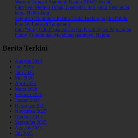
Warung Tampah Bambu di Kantin BEWE Benhil
Film Seni Merayu Tuhan, Diadaptasi dari Buku Best Seller
karya Habib Jafar
Sejumlah Komunitas Pelaku Usaha Berkunjung ke Pabrik
Kue Ny Lauw di Tangerang
Film “Baby Udon” diadaptasi Dari Kisah Nyata Perjuangan
Fanny Kondoh dan Mendiang suaminya, Hajime
Berita Terkini
Agustus 2026
Juli 2026
Juni 2026
Mei 2026
April 2026
Maret 2026
Februari 2026
Januari 2026
Desember 2025
November 2025
Oktober 2025
September 2025
Agustus 2025
Juli 2025