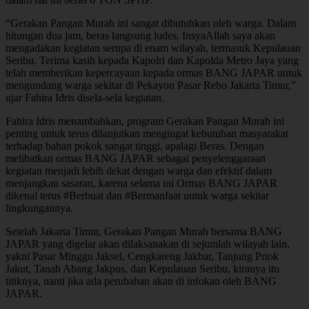
“Gerakan Pangan Murah ini sangat dibutuhkan oleh warga. Dalam
hitungan dua jam, beras langsung ludes. InsyaAllah saya akan
mengadakan kegiatan serupa di enam wilayah, termasuk Kepulauan
Seribu. Terima kasih kepada Kapolri dan Kapolda Metro Jaya yang
telah memberikan kepercayaan kepada ormas BANG JAPAR untuk
mengundang warga sekitar di Pekayon Pasar Rebo Jakarta Timur,”
ujar Fahira Idris disela-sela kegiatan.
Fahira Idris menambahkan, program Gerakan Pangan Murah ini
penting untuk terus dilanjutkan mengingat kebutuhan masyarakat
terhadap bahan pokok sangat tinggi, apalagi Beras. Dengan
melibatkan ormas BANG JAPAR sebagai penyelenggaraan
kegiatan menjadi lebih dekat dengan warga dan efektif dalam
menjangkau sasaran, karena selama ini Ormas BANG JAPAR
dikenal terus #Berbuat dan #Bermanfaat untuk warga sekitar
lingkungannya.
Setelah Jakarta Timur, Gerakan Pangan Murah bersama BANG
JAPAR yang digelar akan dilaksanakan di sejumlah wilayah lain,
yakni Pasar Minggu Jaksel, Cengkareng Jakbar, Tanjung Priok
Jakut, Tanah Abang Jakpus, dan Kepulauan Seribu, kiranya itu
titiknya, nanti jika ada perubahan akan di infokan oleh BANG
JAPAR.