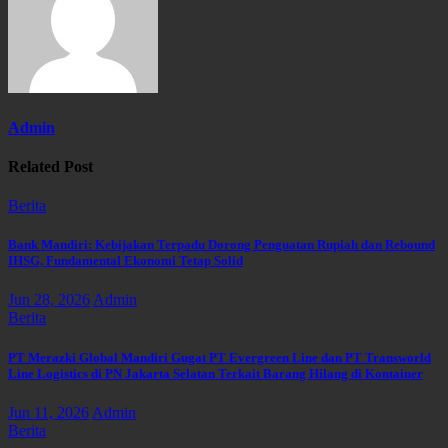
Admin
Related Post
Berita
Bank Mandiri: Kebijakan Terpadu Dorong Penguatan Rupiah dan Rebound
IHSG, Fundamental Ekonomi Tetap Solid
Jun 28, 2026
Admin
Berita
PT Merazki Global Mandiri Gugat PT Evergreen Line dan PT Transworld
Line Logistics di PN Jakarta Selatan Terkait Barang Hilang di Kontainer
Jun 11, 2026
Admin
Berita