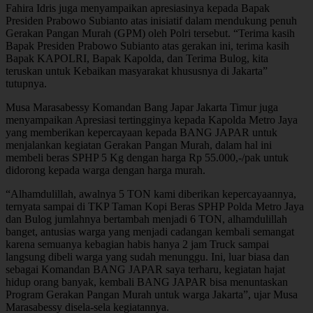
Fahira Idris juga menyampaikan apresiasinya kepada Bapak
Presiden Prabowo Subianto atas inisiatif dalam mendukung penuh
Gerakan Pangan Murah (GPM) oleh Polri tersebut. “Terima kasih
Bapak Presiden Prabowo Subianto atas gerakan ini, terima kasih
Bapak KAPOLRI, Bapak Kapolda, dan Terima Bulog, kita
teruskan untuk Kebaikan masyarakat khususnya di Jakarta”
tutupnya.
Musa Marasabessy Komandan Bang Japar Jakarta Timur juga
menyampaikan Apresiasi tertingginya kepada Kapolda Metro Jaya
yang memberikan kepercayaan kepada BANG JAPAR untuk
menjalankan kegiatan Gerakan Pangan Murah, dalam hal ini
membeli beras SPHP 5 Kg dengan harga Rp 55.000,-/pak untuk
didorong kepada warga dengan harga murah.
“Alhamdulillah, awalnya 5 TON kami diberikan kepercayaannya,
ternyata sampai di TKP Taman Kopi Beras SPHP Polda Metro Jaya
dan Bulog jumlahnya bertambah menjadi 6 TON, alhamdulillah
banget, antusias warga yang menjadi cadangan kembali semangat
karena semuanya kebagian habis hanya 2 jam Truck sampai
langsung dibeli warga yang sudah menunggu. Ini, luar biasa dan
sebagai Komandan BANG JAPAR saya terharu, kegiatan hajat
hidup orang banyak, kembali BANG JAPAR bisa menuntaskan
Program Gerakan Pangan Murah untuk warga Jakarta”, ujar Musa
Marasabessy disela-sela kegiatannya.