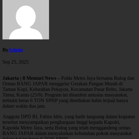
By
Admin
Sep 25, 2025
Jakarta | 8 Mentari News –
Polda Metro Jaya bersama Bulog dan
Ormas BANG JAPAR menggelar Gerakan Pangan Murah di
Taman Kopi, Kelurahan Pekayon, Kecamatan Pasar Rebo, Jakarta
Timur, Kamis (25/9). Program ini disambut antusias masyarakat,
terbukti beras 6 TON SPHP yang disediakan habis terjual hanya
dalam waktu dua jam.
Anggota DPD RI, Fahira Idris, yang hadir langsung dalam kegiatan
tersebut menyampaikan penghargaan tinggi kepada Kapolri,
Kapolda Metro Jaya, serta Bulog yang telah menggandeng ormas
BANG JAPAR dalam menyalurkan kebutuhan pokok masyarakat
dalam hal ini beras 6 TON SPHP.