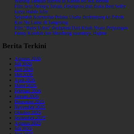
Warung Tampah Bambu di Kantin BEWE Benhil
Film Seni Merayu Tuhan, Diadaptasi dari Buku Best Seller
karya Habib Jafar
Sejumlah Komunitas Pelaku Usaha Berkunjung ke Pabrik
Kue Ny Lauw di Tangerang
Film “Baby Udon” diadaptasi Dari Kisah Nyata Perjuangan
Fanny Kondoh dan Mendiang suaminya, Hajime
Berita Terkini
Agustus 2026
Juli 2026
Juni 2026
Mei 2026
April 2026
Maret 2026
Februari 2026
Januari 2026
Desember 2025
November 2025
Oktober 2025
September 2025
Agustus 2025
Juli 2025
Juni 2025