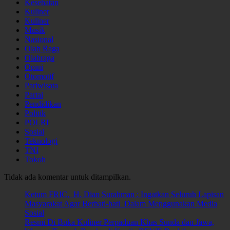
Kesehatan
Kuliner
Kuliner
Musik
Nasional
Olah Raga
Olahraga
Opini
Otomotif
Pariwisata
Partai
Pendidikan
Politik
POLRI
Sosial
Teknologi
TNI
Tokoh
Tidak ada komentar untuk ditampilkan.
Ketum FRIC, H. Dian Surahman : Ingatkan Seluruh Lapisan
Masyarakat Agar Berhati-hati Dalam Menggunakan Media
Sosial
Resmi Di Buka Kuliner Perpaduan Khas Sunda dan Jawa,