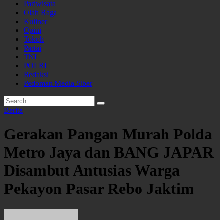
Pariwisata
Olah Raga
Kuliner
Opini
Tokoh
Partai
TNI
POLRI
Redaksi
Pedoman Media Siber
Berita
Gerakan Pangan Murah Polda
Metro Jaya dan BANG JAPAR
Disambut Antusias Warga
Pekayon Pasar Rebo Jaktim