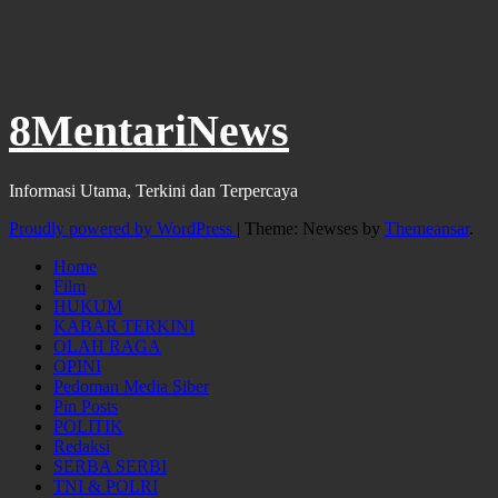
8MentariNews
Informasi Utama, Terkini dan Terpercaya
Proudly powered by WordPress
|
Theme: Newses by
Themeansar
.
Home
Film
HUKUM
KABAR TERKINI
OLAH RAGA
OPINI
Pedoman Media Siber
Pin Posts
POLITIK
Redaksi
SERBA SERBI
TNI & POLRI