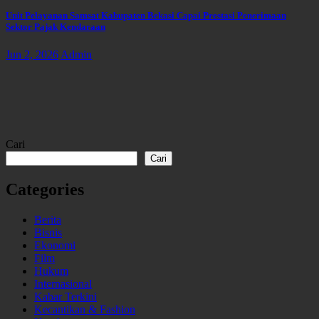
Unit Pelayanan Samsat Kabupaten Bekasi Capai Prestasi Penerimaan
Sektor Pajak Kendaraan
Jun 2, 2026
Admin
Cari
Cari
Categories
Berita
Bisnis
Ekonomi
Film
Hukum
Internasional
Kabar Terkini
Kecantikan & Fashion