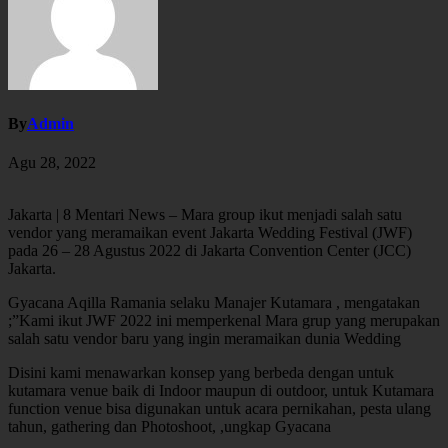
By
Admin
Agu 28, 2022
Jakarta | 8 Mentari News – Mara group ikut menjadi salah satu
vendor yang meramaikan event Jakarta Wedding Festival (JWF)
pada 26 – 28 Agustus 2022 di Jakarta Convention Center (JCC)
Jakarta.
Gyacana Aqilla Ramania selaku Manajer Kutamara , mengatakan
;”Kami ikut JWF 2022 ini memperkenal Mara grup yang merupakan
salah satu vendor baru yang ingin meramaikan dunia Wedding
Disini kami menawarkan konsep yang berbeda dengan untuk
kutamara venue baik di Indoor maupun di outdoor, untuk Kutamara
function venue bisa digunakan untuk acara pernikahan, pesta ulang
tahun, gathering dan Photoshoot, ,ungkap Gyacana