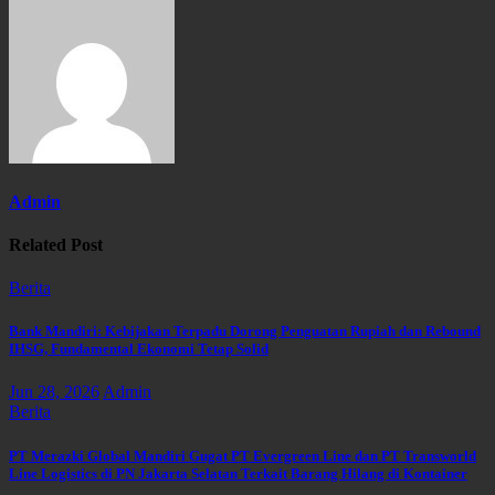
Admin
Related Post
Berita
Bank Mandiri: Kebijakan Terpadu Dorong Penguatan Rupiah dan Rebound
IHSG, Fundamental Ekonomi Tetap Solid
Jun 28, 2026
Admin
Berita
PT Merazki Global Mandiri Gugat PT Evergreen Line dan PT Transworld
Line Logistics di PN Jakarta Selatan Terkait Barang Hilang di Kontainer