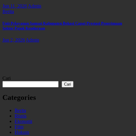
Jun 11, 2026
Admin
Berita
Unit Pelayanan Samsat Kabupaten Bekasi Capai Prestasi Penerimaan
Sektor Pajak Kendaraan
Jun 2, 2026
Admin
Cari
Cari
Categories
Berita
Bisnis
Ekonomi
Film
Hukum