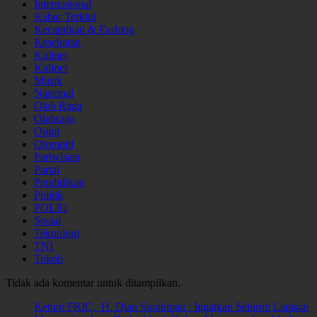
Internasional
Kabar Terkini
Kecantikan & Fashion
Kesehatan
Kuliner
Kuliner
Musik
Nasional
Olah Raga
Olahraga
Opini
Otomotif
Pariwisata
Partai
Pendidikan
Politik
POLRI
Sosial
Teknologi
TNI
Tokoh
Tidak ada komentar untuk ditampilkan.
Ketum FRIC, H. Dian Surahman : Ingatkan Seluruh Lapisan