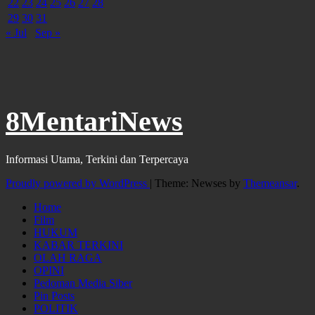
22
23
24
25
26
27
28
29
30
31
« Jul
Sep »
8MentariNews
Informasi Utama, Terkini dan Terpercaya
Proudly powered by WordPress
|
Theme: Newses by
Themeansar
.
Home
Film
HUKUM
KABAR TERKINI
OLAH RAGA
OPINI
Pedoman Media Siber
Pin Posts
POLITIK