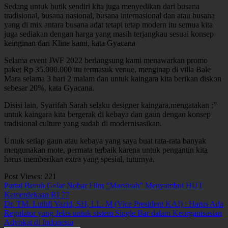
Sedang untuk butik sendiri kita juga menyedikan dari busana
tradisional, busana nasional, busana internasional dan atau busana
yang di mix antara busana adat tetapi tetap modern itu semua kita
juga sediakan dengan harga yang masih terjangkau sesuai konsep
keinginan dari Kline kami, kata Gyacana
Selama event JWF 2022 berlangsung kami menawarkan promo
paket Rp 35.000.000 itu termasuk venue, menginap di villa Bale
Mara selama 3 hari 2 malam dan untuk kaingara kita berikan diskon
sebesar 20%, kata Gyacana.
Disisi lain, Syarifah Sarah selaku designer kaingara,mengatakan ;”
untuk kaingara kita bergerak di kebaya dan gaun dengan konsep
tradisional culture yang sudah di modernisasikan.
Untuk setiap gaun atau kebaya yang saya buat rata-rata banyak
mengunakan mote, permata terbaik karena untuk pengantin kita
harus memberikan extra yang spesial, tuturnya.
Post Views:
221
Navigasi
Partai Buruh Gelar Nobar Film “Marsinah” Menyambut HUT
Kemerdekaan RI 77
pos
Dr. TM. Luthfi Yazid, SH, LL. M (Vice President KAI) : Harus Ada
Regulator yang Jelas untuk sistem Single Bar dalam Keorganisasian
Advokat di Indonesia