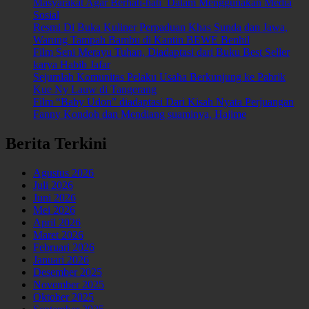
Masyarakat Agar Berhati-hati Dalam Menggunakan Media
Sosial
Resmi Di Buka Kuliner Perpaduan Khas Sunda dan Jawa,
Warung Tampah Bambu di Kantin BEWE Benhil
Film Seni Merayu Tuhan, Diadaptasi dari Buku Best Seller
karya Habib Jafar
Sejumlah Komunitas Pelaku Usaha Berkunjung ke Pabrik
Kue Ny Lauw di Tangerang
Film “Baby Udon” diadaptasi Dari Kisah Nyata Perjuangan
Fanny Kondoh dan Mendiang suaminya, Hajime
Berita Terkini
Agustus 2026
Juli 2026
Juni 2026
Mei 2026
April 2026
Maret 2026
Februari 2026
Januari 2026
Desember 2025
November 2025
Oktober 2025