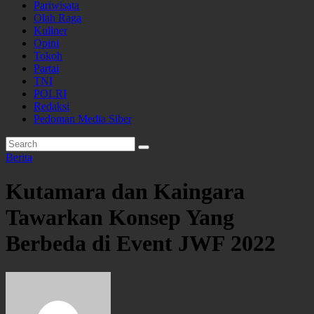
Pariwisata
Olah Raga
Kuliner
Opini
Tokoh
Partai
TNI
POLRI
Redaksi
Pedoman Media Siber
Berita
Kutamara dan Kaingara
Tawarkan Konsep Yang
Berbeda di Event JWF 2022