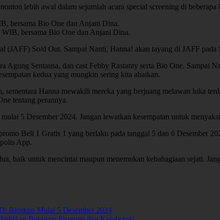
nonton lebih awal dalam sejumlah acara special screening di beberapa l
, bersama Bio One dan Anjani Dina.
 WIB, bersama Bio One dan Anjani Dina.
al (JAFF) So/d Out. Sampai Nanti, Hanna! akan tayang di JAFF pada 
ra Agung Sentausa, dan cast Febby Rastanty serta Bio One. Sampai N
kesempatan kedua yang mungkin sering kita abaikan.
, sementara Hanna mewakili mereka yang berjuang melawan luka terdal
One tentang perannya.
a mulai 5 Desember 2024. Jangan lewatkan kesempatan untuk menyaksika
romo Beli 1 Gratis 1 yang berlaku pada tanggal 5 dan 6 Desember 20
polis App.
ua, baik untuk mencintai maupun menemukan kebahagiaan sejati. Jan
Di Bioskop Mulai 5 Desember 2024
, Hadirkan Beragam Program dan Kolaborasi