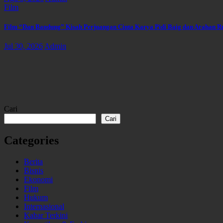
Film
Film “Dan Bandung” Kisah Perjuangan Cinta Karya Pidi Baig dan Arahan R
Jul 30, 2026
Admin
Cari
Cari
Categories
Berita
Bisnis
Ekonomi
Film
Hukum
Internasional
Kabar Terkini