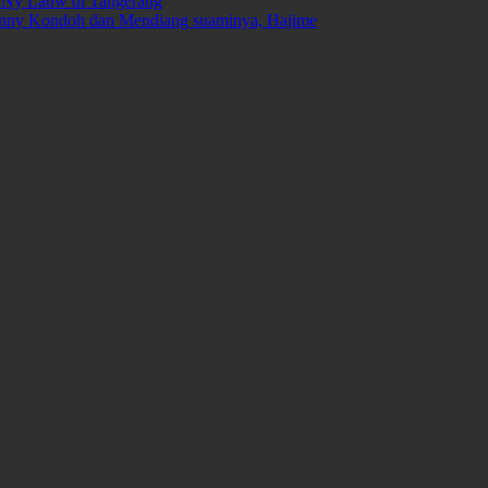
 Ny Lauw di Tangerang
Fanny Kondoh dan Mendiang suaminya, Hajime