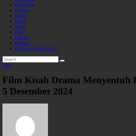
Olah Raga
Kuliner
Opini
Tokoh
Partai
TNI
POLRI
Redaksi
Pedoman Media Siber
Film
Film Kisah Drama Menyentuh Ha
5 Desember 2024