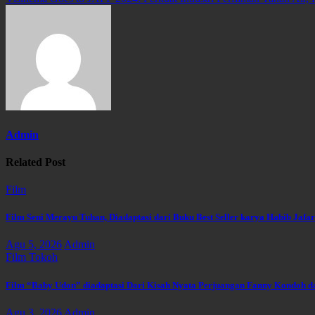
pos
Admin
Related Post
Film
Film Seni Merayu Tuhan, Diadaptasi dari Buku Best Seller karya Habib Jafar
Agu 5, 2026
Admin
Film
Tokoh
Film “Baby Udon” diadaptasi Dari Kisah Nyata Perjuangan Fanny Kondoh 
Agu 3, 2026
Admin