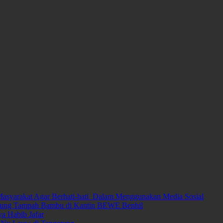
Masyarakat Agar Berhati-hati Dalam Menggunakan Media Sosial
arung Tampah Bambu di Kantin BEWE Benhil
ya Habib Jafar