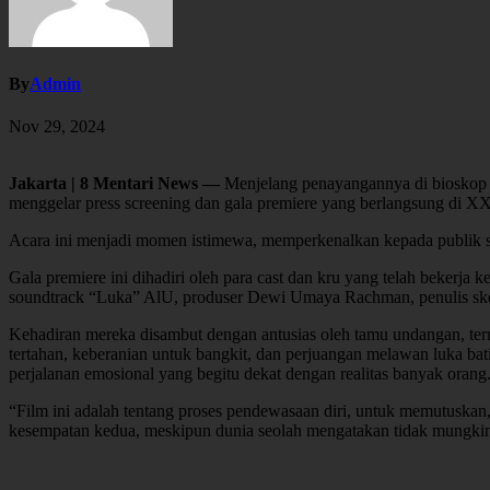
By
Admin
Nov 29, 2024
Jakarta | 8 Mentari News —
Menjelang penayangannya di bioskop p
menggelar press screening dan gala premiere yang berlangsung di XX
Acara ini menjadi momen istimewa, memperkenalkan kepada publik se
Gala premiere ini dihadiri oleh para cast dan kru yang telah bekerja 
soundtrack “Luka” AlU, produser Dewi Umaya Rachman, penulis ske
Kehadiran mereka disambut dengan antusias oleh tamu undangan, term
tertahan, keberanian untuk bangkit, dan perjuangan melawan luka b
perjalanan emosional yang begitu dekat dengan realitas banyak orang
“Film ini adalah tentang proses pendewasaan diri, untuk memutuskan
kesempatan kedua, meskipun dunia seolah mengatakan tidak mungkin. 