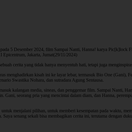
ada 5 Desember 2024, film Sampai Nanti, Hanna! karya Pic[k]lock Fil
I Epicentrum, Jakarta, Jumat(29/11/2024)
buah cerita yang tidak hanya menyentuh hati, tetapi juga menginspir
keras menghadirkan kisah ini ke layar lebar, termasuk Bio One (Gani), 
nario Swastika Nohara, dan sutradara Agung Sentausa.
asuk kalangan media, sineas, dan penggemar film. Sampai Nanti, Hanna
atin. Gani, seorang pria yang mencintai dalam diam, dan Hanna, pere
.
, untuk menjalani pilihan, untuk memberi kesempatan pada waktu, mem
Saya senang sekali bisa membagikan cerita ini, terutama dengan duku