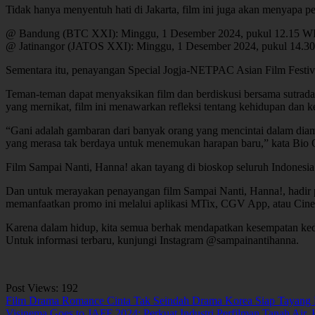
Tidak hanya menyentuh hati di Jakarta, film ini juga akan menyapa pe
@ Bandung (BTC XXI): Minggu, 1 Desember 2024, pukul 12.15 WIB
@ Jatinangor (JATOS XXI): Minggu, 1 Desember 2024, pukul 14.30
Sementara itu, penayangan Special Jogja-NETPAC Asian Film Festiv
Teman-teman dapat menyaksikan film dan berdiskusi bersama sutrada
yang mernikat, film ini menawarkan refleksi tentang kehidupan dan 
“Gani adalah gambaran dari banyak orang yang mencintai dalam diam
yang merasa tak berdaya untuk menemukan harapan baru,” kata Bio 
Film Sampai Nanti, Hanna! akan tayang di bioskop seluruh Indonesi
Dan untuk merayakan penayangan film Sampai Nanti, Hanna!, hadir p
memanfaatkan promo ini melalui aplikasi MTix, CGV App, atau Cine
Karena dalam hidup, kita semua berhak mendapatkan kesempatan ked
Untuk informasi terbaru, kunjungi Instagram @sampainantihanna.
Post Views:
192
Navigasi
Film Drama Romance Cinta Tak Seindah Drama Korea Siap Tayang 
Visinema Goes to JAFF 2024: Perkuat Industri Perfilman Tanah Air