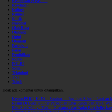
Kecantikan & Fashion
Kesehatan
Kuliner
Kuliner
Musik
Nasional
Olah Raga
Olahraga
Opini
Otomotif
Pariwisata
Partai
Pendidikan
Politik
POLRI
Sosial
Teknologi
TNI
Tokoh
Tidak ada komentar untuk ditampilkan.
Ketum FRIC, H. Dian Surahman : Ingatkan Seluruh Lapisan 
Resmi Di Buka Kuliner Perpaduan Khas Sunda dan Jawa, W
Film Seni Merayu Tuhan, Diadaptasi dari Buku Best Seller kar