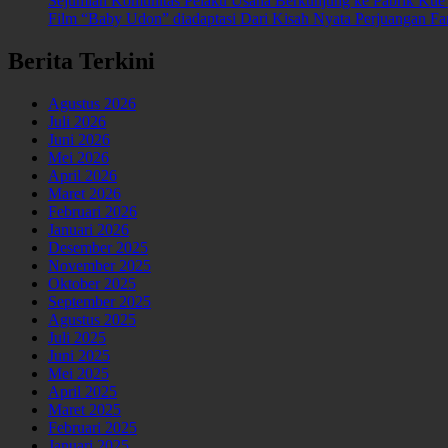
Sejumlah Komunitas Pelaku Usaha Berkunjung ke Pabrik Kue
Film “Baby Udon” diadaptasi Dari Kisah Nyata Perjuangan 
Berita Terkini
Agustus 2026
Juli 2026
Juni 2026
Mei 2026
April 2026
Maret 2026
Februari 2026
Januari 2026
Desember 2025
November 2025
Oktober 2025
September 2025
Agustus 2025
Juli 2025
Juni 2025
Mei 2025
April 2025
Maret 2025
Februari 2025
Januari 2025