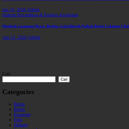
Jun 10, 2026
Admin
Hukum
Kecantikan & Fashion
Kesehatan
Menikah Langsung Mesra, Realita: Gak Dikasih Nafkah Batin! Lakukan 5 Ha
Apr 22, 2026
Admin
Cari
Cari
Categories
Berita
Bisnis
Ekonomi
Film
Hukum