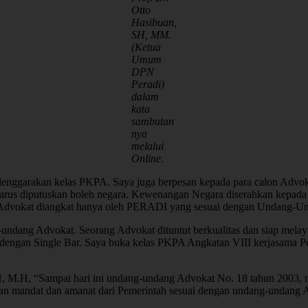
Otto
Hasibuan,
SH, MM.
(Ketua
Umum
DPN
Peradi)
dalam
kata
sambutan
nya
melalui
Online
.
enggarakan kelas PKPA. Saya juga berpesan kepada para calon Advokat
rus diputuskan boleh negara. Kewenangan Negara diserahkan kepada o
. Advokat diangkat hanya oleh PERADI yang sesuai dengan Undang-Un
-undang Advokat. Seorang Advokat dituntut berkualitas dan siap melay
 dengan Single Bar. Saya buka kelas PKPA Angkatan VIII kerjasama Pe
 M.H, “Sampai hari ini undang-undang Advokat No. 18 tahun 2003, men
ngan mandat dan amanat dari Pemerintah sesuai dengan undang-undang 