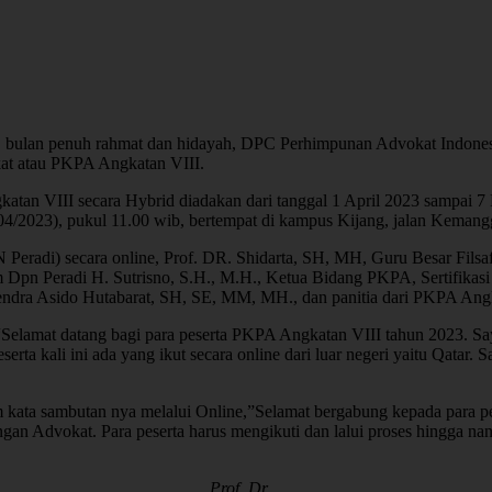
 bulan penuh rahmat dan hidayah, DPC Perhimpunan Advokat Indonesia
at atau PKPA Angkatan VIII.
atan VIII secara Hybrid diadakan dari tanggal 1 April 2023 sampai 7 M
/2023), pukul 11.00 wib, bertempat di kampus Kijang, jalan Kemanggis
Peradi) secara online, Prof. DR. Shidarta, SH, MH, Guru Besar Fils
pn Peradi H. Sutrisno, S.H., M.H., Ketua Bidang PKPA, Sertifikasi 
endra Asido Hutabarat, SH, SE, MM, MH., dan panitia dari PKPA Angk
 “Selamat datang bagi para peserta PKPA Angkatan VIII tahun 2023. S
serta kali ini ada yang ikut secara online dari luar negeri yaitu Qatar.
kata sambutan nya melalui Online,”Selamat bergabung kepada para p
an Advokat. Para peserta harus mengikuti dan lalui proses hingga na
Prof. Dr.