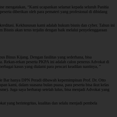
line mengatakan, “Kami ucapankan selamat kepada seluruh Panitia
serta diberikan oleh para pemateri yang profesional di dibidang
reditasi. Kekhususan kami adalah hukum bisnis dan cyber. Tahun ini
isnis akan terus terjalin dengan baik melalui penyelenggaraan
s Binus Kijang. Dengan fasilitas yang sederhana, bisa
a. Rekan-rekan peserta PKPA ini adalah calon penerus Advokat di
erbagai kasus yang dialami para pencari keadilan nantinya, ”
le Bar hanya DPN Peradi dibawah kepemimpinan Prof. Dr. Otto
n kami, dalam suasana bulan puasa, para peserta bisa ikut kelas
me). Juga saya berharap setelah lulus, bisa menjadi Advokat yang
t yang berintegritas, kualitas dan selalu menjadi pembela