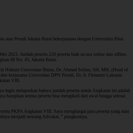
 atau Peradi Jakarta Barat bekerjasama dengan Universitas Bina
ei 2023. Jumlah peserta 229 peserta baik secara online dan offline.
an III No. 45, Jakarta Barat.
afat Hukum Universitas Binus, Dr. Ahmad Sofian, SH, MH, (Head of
dan kerjasama Universitas DPN Peradi, Dr. Ir. Firmanto Laksana
atan VIII.
aya ingin melaporkan bahwa jumlah peserta untuk Angkatan ini adalah
 Saya harapkan semua peserta bisa mengikuti dari awal hingga selesai
eserta PKPA Angkatan VIII. Saya menghargai para peserta yang mau
ntinya menjadi seorang Advokat, ” pungkasnya.