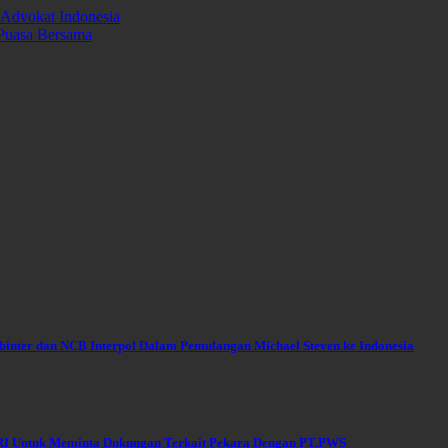
 Advokat Indonesia
Puasa Bersama
ubinter dan NCB Interpol Dalam Pemulangan Michael Steven ke Indonesia
RI Untuk Meminta Dukungan Terkait Pekara Dengan PT.PWS