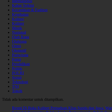
Internasional
Kabar Terkini
Kecantikan & Fashion
Kesehatan
Kuliner
Kuliner
Musik
Nasional
Olah Raga
Olahraga
Opini
Otomotif
Pariwisata
Partai
Pendidikan
Politik
POLRI
Sosial
Teknologi
TNI
Tokoh
Tidak ada komentar untuk ditampilkan.
Resmi Di Buka Kuliner Perpaduan Khas Sunda dan Jawa, W