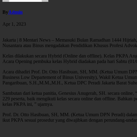
By
Admin
Apr 1, 2023
Jakarta | 8 Mentari News – Memasuki Bulan Ramadhan 1444 Hijriah,
Nusantara atau Binus mengadakan Pendidikan Khusus Profesi Advok
Kelas dilakukan secara Hybrid (Online dan offline). Kelas PKPA Angk
Acara Opening pembuka kelas Hybrid diadakan pada hari Sabtu (01/04
Acara dihadiri Prof. Dr. Otto Hasibuan, SH, MM. (Ketua Umum DPN 
Business Low Departement of Binus University), Wakil Ketua Umum D
Pangaribuan, S.H.,M.M.,M.H., Ketua DPC Peradi Jakarta Barat Suh
Sambutan dari ketua panitia, Genesius Anugerah, SH. secara online,
229 peserta, baik mengikuti kelas secara online dan offline. Bahkan pe
kelas PKPA ini, ” ujarnya.
Prof. Dr. Otto Hasibuan, SH, MM. (Ketua Umum DPN Peradi) dalam 
ikut PKPA sesuai prosedur yang diwajibkan dengan perundang-undang