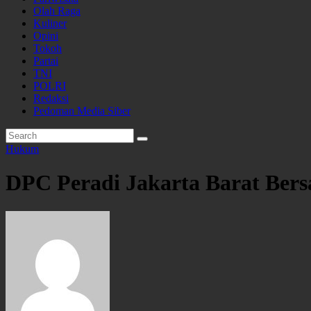
Olah Raga
Kuliner
Opini
Tokoh
Partai
TNI
POLRI
Redaksi
Pedoman Media Siber
Hukum
DPC Peradi Jakarta Barat Ber