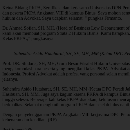
Ketua Bidang PKPA, Sertifikasi dan kerjasama Universitas DPN Pera
dan peserta PKPA Angkatan VIII di kampus Binus. Saya mohon semua p
hukum dan Advokat. Saya ucapkan selamat, ” pungkas Firmanto.
Dr. Ahmad Sofian, SH, MH, (Head of Business Low Departement of Bi
kami akan membuat program Strata 2 Hukum Bisnis. Kami harapkan, k
Kelas PKPA.,” pungkasnya.
Suhendra Asido Hutabarat, SH, SE, MH, MM (Ketua DPC Pera
Prof. DR. Shidarta, SH, MH, Guru Besar Filsafat Hukum Universitas
mengakomodasi para peserta yang mengikuti kelas PKPA. Advokat ada
Indonesia. Profesi Advokat adalah profesi yang personal selain memil
jelasnya.
Suhendra Asido Hutabarat, SH, SE, MH, MM (Ketua DPC Peradi Jaka
Hasibuan, SH, MM. Juga saya kagum karena PKPA di kampus Binus kemb
hingga selesai. Beberapa kali kelas PKPA diadakan, kelulusan menca
berkualitas. Selamat mengikuti program PKPA dan setelah lulus nant
Dengan penyelenggaraan PKPA Angkatan VIII kerjasama DPC Peradi Jak
kebenaran dan keadilan. (RF)
Post Views:
286