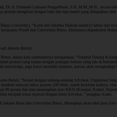
di, Dr. Ir. Firmanto Laksana Pangaribuan, S.H.,M.M.,M.H., secara on
eserta mengikuti dengan baik dan tiap materi yang didapatkan oleh pe
nus University), “Kami dari fakultas Hukum sudah12 tahun dan terak
erjasama Peradi dan Universitas Binus, khususnya departemen Hukum B
di Jakarta Barat)
.
 Binus, dalam kata sambutannya mengatakan, “Selamat Datang di kampu
lah profesi yang sejajar dengan penegak hukum yang ada di Indonesi
iki knowledge, juga harus memiliki intuition, karena akan menghadapi b
rta Barat), “Sesuai dengan undang-undang Advokat, Organisasi Sing
ali mencari rekor, peserta 200 lebih, sudah kesekian kalinya. Harapa
pai 99 persen dan kita menerapkan zero KKN (Korupsi, Kolusi, Nepotis
i bisa menjadi rekan sejawat dengan kami Advokat, ” pungkas Asido.
arta Barat dan Universitas Binus, diharapkan akan lahir para Advoka