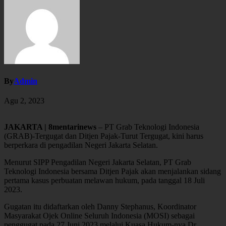
By
Admin
Agu 2, 2023
JAKARTA | 8mentarinews
– PT Grab Teknologi Indonesia
(GRAB)-Tergugat dan Ditjen Pajak-Turut Tergugat, kini harus
berperkara di pengadilan Negeri Jakarta Selatan.
Menurut SIPP Pengadilan Negeri Jakarta Selatan, PT Grab
Teknologi Indonesia bersama Ditjen Pajak akan menjalankan sidang
pertama kasus perbuatan melawan hukum, pada tanggal 18 Juli
2023.
Gugatan itu didaftarkan oleh Danny Stephanus, Koordinator
Masyarakat Ojek Online Seluruh Indonesia (MOSI) sebagai
penggugat pada 27 Juni 2023 melalui Kuasa Hukum-nya Dr.