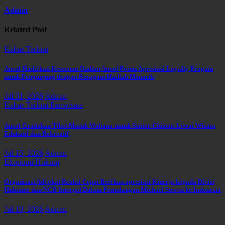
Admin
Related Post
Kabar Terkini
Ancol Hadirkan Keseruan Undian Ancol Points Apresiasi Loyalty Progam
untuk Pengunjung dengan Beragam Hadiah Menarik
Jul 31, 2026
Admin
Kabar Terkini
Pariwisata
Ancol Gratiskan Tiket Masuk Wahana untuk Senior Citizens Lewat Wisata
Edukatif dan Rekreatif
Jul 15, 2026
Admin
Ekonomi
Hukum
Organisasi Advokat Reaksi Cepat Berikan apresiasi Kinerja kepada Divisi
Hubinter dan NCB Interpol Dalam Pemulangan Michael Steven ke Indonesia
Jul 10, 2026
Admin