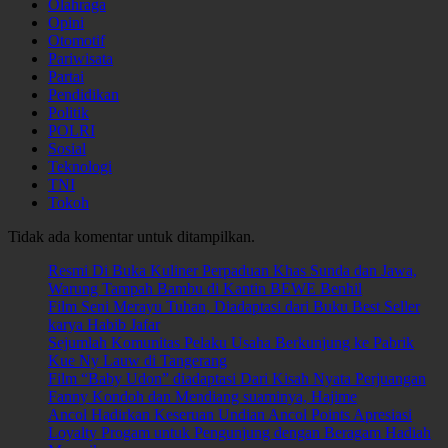
Olahraga
Opini
Otomotif
Pariwisata
Partai
Pendidikan
Politik
POLRI
Sosial
Teknologi
TNI
Tokoh
Tidak ada komentar untuk ditampilkan.
Resmi Di Buka Kuliner Perpaduan Khas Sunda dan Jawa,
Warung Tampah Bambu di Kantin BEWE Benhil
Film Seni Merayu Tuhan, Diadaptasi dari Buku Best Seller
karya Habib Jafar
Sejumlah Komunitas Pelaku Usaha Berkunjung ke Pabrik
Kue Ny Lauw di Tangerang
Film “Baby Udon” diadaptasi Dari Kisah Nyata Perjuangan
Fanny Kondoh dan Mendiang suaminya, Hajime
Ancol Hadirkan Keseruan Undian Ancol Points Apresiasi
Loyalty Progam untuk Pengunjung dengan Beragam Hadiah