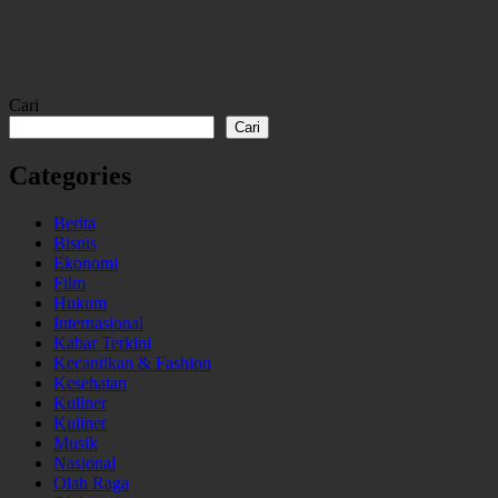
Cari
Cari
Categories
Berita
Bisnis
Ekonomi
Film
Hukum
Internasional
Kabar Terkini
Kecantikan & Fashion
Kesehatan
Kuliner
Kuliner
Musik
Nasional
Olah Raga