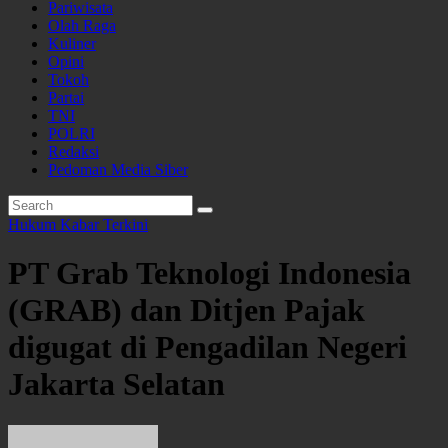
Pariwisata
Olah Raga
Kuliner
Opini
Tokoh
Partai
TNI
POLRI
Redaksi
Pedoman Media Siber
Hukum
Kabar Terkini
PT Grab Teknologi Indonesia
(GRAB) dan Ditjen Pajak
digugat di Pengadilan Negeri
Jakarta Selatan