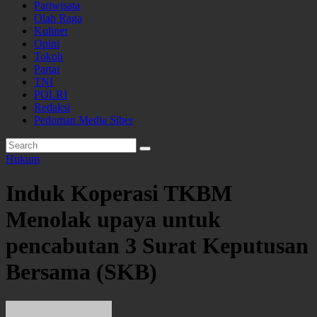
Pariwisata
Olah Raga
Kuliner
Opini
Tokoh
Partai
TNI
POLRI
Redaksi
Pedoman Media Siber
Hukum
Induk Koperasi TKBM
Menolak upaya untuk
pencabutan 3 Surat Keputusan
Bersama (SKB)