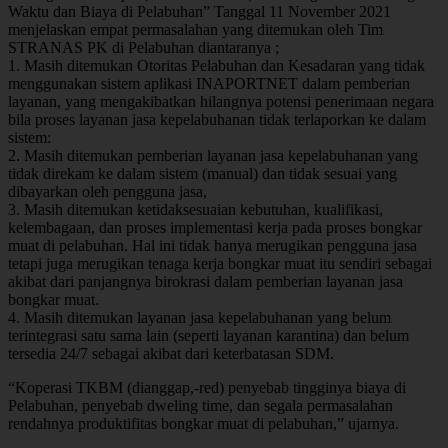
Waktu dan Biaya di Pelabuhan” Tanggal 11 November 2021
menjelaskan empat permasalahan yang ditemukan oleh Tim
STRANAS PK di Pelabuhan diantaranya ;
1. Masih ditemukan Otoritas Pelabuhan dan Kesadaran yang tidak
menggunakan sistem aplikasi INAPORTNET dalam pemberian
layanan, yang mengakibatkan hilangnya potensi penerimaan negara
bila proses layanan jasa kepelabuhanan tidak terlaporkan ke dalam
sistem:
2. Masih ditemukan pemberian layanan jasa kepelabuhanan yang
tidak direkam ke dalam sistem (manual) dan tidak sesuai yang
dibayarkan oleh pengguna jasa,
3. Masih ditemukan ketidaksesuaian kebutuhan, kualifikasi,
kelembagaan, dan proses implementasi kerja pada proses bongkar
muat di pelabuhan. Hal ini tidak hanya merugikan pengguna jasa
tetapi juga merugikan tenaga kerja bongkar muat itu sendiri sebagai
akibat dari panjangnya birokrasi dalam pemberian layanan jasa
bongkar muat.
4. Masih ditemukan layanan jasa kepelabuhanan yang belum
terintegrasi satu sama lain (seperti layanan karantina) dan belum
tersedia 24/7 sebagai akibat dari keterbatasan SDM.
“Koperasi TKBM (dianggap,-red) penyebab tingginya biaya di
Pelabuhan, penyebab dweling time, dan segala permasalahan
rendahnya produktifitas bongkar muat di pelabuhan,” ujarnya.