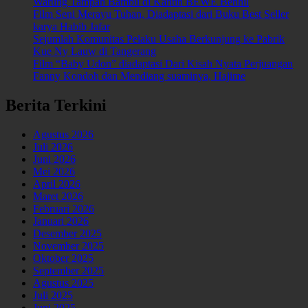
Warung Tampah Bambu di Kantin BEWE Benhil
Film Seni Merayu Tuhan, Diadaptasi dari Buku Best Seller
karya Habib Jafar
Sejumlah Komunitas Pelaku Usaha Berkunjung ke Pabrik
Kue Ny Lauw di Tangerang
Film “Baby Udon” diadaptasi Dari Kisah Nyata Perjuangan
Fanny Kondoh dan Mendiang suaminya, Hajime
Berita Terkini
Agustus 2026
Juli 2026
Juni 2026
Mei 2026
April 2026
Maret 2026
Februari 2026
Januari 2026
Desember 2025
November 2025
Oktober 2025
September 2025
Agustus 2025
Juli 2025
Juni 2025