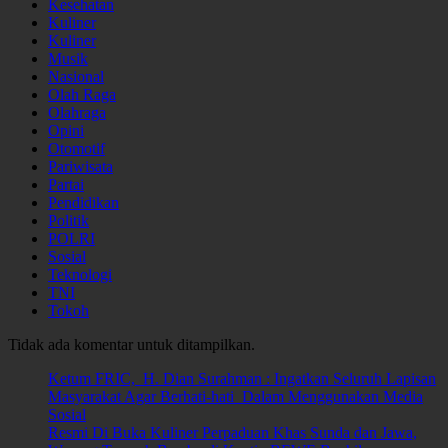
Kesehatan
Kuliner
Kuliner
Musik
Nasional
Olah Raga
Olahraga
Opini
Otomotif
Pariwisata
Partai
Pendidikan
Politik
POLRI
Sosial
Teknologi
TNI
Tokoh
Tidak ada komentar untuk ditampilkan.
Ketum FRIC, H. Dian Surahman : Ingatkan Seluruh Lapisan
Masyarakat Agar Berhati-hati Dalam Menggunakan Media
Sosial
Resmi Di Buka Kuliner Perpaduan Khas Sunda dan Jawa,