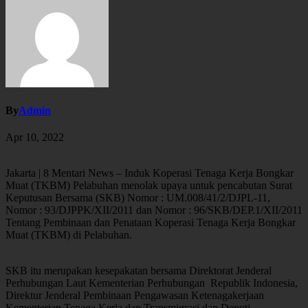
By
Admin
Apr 10, 2022
Jakarta | 8 Mentari News – Induk Koperasi Tenaga Kerja Bongkar
Muat (TKBM) Pelabuhan menolak upaya untuk pencabutan Surat
Keputusan Bersama (SKB) Nomor : UM.008/41/2/DJPL-11,
Nomor : 93/DJPPK/XII/2011 dan Nomor : 96/SKB/DEP.1/XII/2011
Tentang Pembinaan dan Penataan Koperasi Tenaga Kerja Bongkar
Muat (TKBM) di Pelabuhan.
SKB itu merupakan kesepakatan bersama Direktorat Jenderal
Perhubungan Laut Kementerian Perhubungan Republik Indonesia,
Direktur Jenderal Pembinaan Pengawasan Ketenagakerjaan
Kementerian Tenaga Kerja dan Transmigrasi dan Deputi