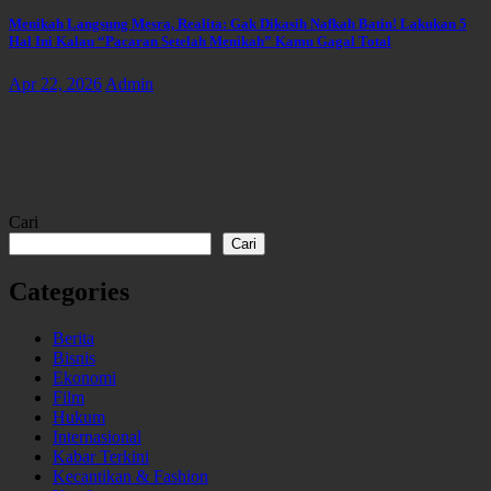
Menikah Langsung Mesra, Realita: Gak Dikasih Nafkah Batin! Lakukan 5
Hal Ini Kalau “Pacaran Setelah Menikah” Kamu Gagal Total
Apr 22, 2026
Admin
Cari
Cari
Categories
Berita
Bisnis
Ekonomi
Film
Hukum
Internasional
Kabar Terkini
Kecantikan & Fashion