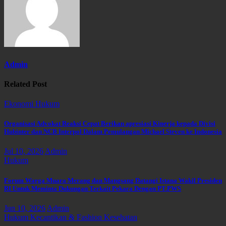
Admin
Related Post
Ekonomi
Hukum
Organisasi Advokat Reaksi Cepat Berikan apresiasi Kinerja kepada Divisi
Hubinter dan NCB Interpol Dalam Pemulangan Michael Steven ke Indonesia
Jul 10, 2026
Admin
Hukum
Forum Warga Muara Merang dan Mangsang Datangi Istana Wakil Presiden
RI Untuk Meminta Dukungan Terkait Pekara Dengan PT.PWS
Jun 10, 2026
Admin
Hukum
Kecantikan & Fashion
Kesehatan