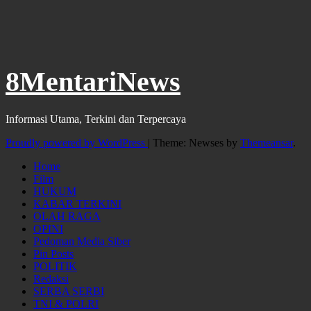
8MentariNews
Informasi Utama, Terkini dan Terpercaya
Proudly powered by WordPress
|
Theme: Newses by
Themeansar
.
Home
Film
HUKUM
KABAR TERKINI
OLAH RAGA
OPINI
Pedoman Media Siber
Pin Posts
POLITIK
Redaksi
SERBA SERBI
TNI & POLRI