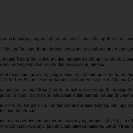
 drama keluarga yang mengharukan lewat Jangan Buang Ibu yang tayang
s ‘dibuang’ ke panti jompo karena ketiga anaknya tak mampu merawatn
 Jangan Buang Ibu seolah menjadi tamparan kehidupan untuk kita, saa
bu selalu menyempatkan waktu dan tenaga demi mereka.
li memahami arti cinta, pengorbanan, dan kehadiran seorang ibu dalam
dan CEO Leo Pictures Agung Saputra saat konferensi pers di Cinema X
 pemeran utama Nirina Zubir bertransformasi seorang ibu berusia 60 t
udian 50 tahun, dan usia 60 tahun saat sudah banyak kerutan di wajahn
osok Ibu yang brilian. Tak hanya transformasi fisiknya, kita juga bi
il dalam kehidupan.
kan karakter dengan tiga periode waktu yang berbeda; 40, 50, dan 60-
 setiap gerak-geriknya, jalannya,cara tatapan matanya, untuk Nirina le