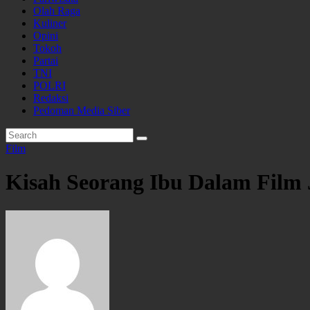
Olah Raga
Kuliner
Opini
Tokoh
Partai
TNI
POLRI
Redaksi
Pedoman Media Siber
Film
Kisah Seorang Ibu Dalam Film