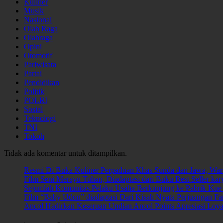
Kuliner
Musik
Nasional
Olah Raga
Olahraga
Opini
Otomotif
Pariwisata
Partai
Pendidikan
Politik
POLRI
Sosial
Teknologi
TNI
Tokoh
Tidak ada komentar untuk ditampilkan.
Resmi Di Buka Kuliner Perpaduan Khas Sunda dan Jawa, W
Film Seni Merayu Tuhan, Diadaptasi dari Buku Best Seller kar
Sejumlah Komunitas Pelaku Usaha Berkunjung ke Pabrik Kue
Film “Baby Udon” diadaptasi Dari Kisah Nyata Perjuangan 
Ancol Hadirkan Keseruan Undian Ancol Points Apresiasi Lo