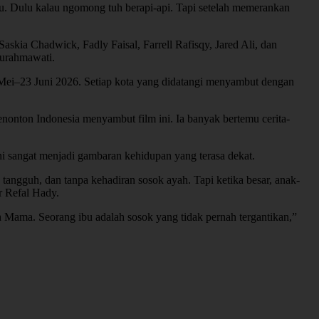
lu. Dulu kalau ngomong tuh berapi-api. Tapi setelah memerankan
skia Chadwick, Fadly Faisal, Farrell Rafisqy, Jared Ali, dan
Surahmawati.
0 Mei–23 Juni 2026. Setiap kota yang didatangi menyambut dengan
nonton Indonesia menyambut film ini. Ia banyak bertemu cerita-
i sangat menjadi gambaran kehidupan yang terasa dekat.
tangguh, dan tanpa kehadiran sosok ayah. Tapi ketika besar, anak-
r Refal Hady.
h Mama. Seorang ibu adalah sosok yang tidak pernah tergantikan,”