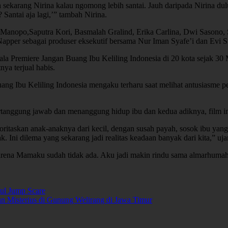
h sekarang Nirina kalau ngomong lebih santai. Jauh daripada Nirina du
 Santai aja lagi,’” tambah Nirina.
Manopo,Saputra Kori, Basmalah Gralind, Erika Carlina, Dwi Sasono, Sa
apper sebagai produser eksekutif bersama Nur Iman Syafe’i dan Evi 
 Gala Premiere Jangan Buang Ibu Keliling Indonesia di 20 kota sejak 3
nya terjual habis.
ng Ibu Keliling Indonesia mengaku terharu saat melihat antusiasme pe
rtanggung jawab dan menanggung hidup ibu dan kedua adiknya, film in
ritaskan anak-anaknya dari kecil, dengan susah payah, sosok ibu yang 
. Ini dilema yang sekarang jadi realitas keadaan banyak dari kita,” uja
i karena Mamaku sudah tidak ada. Aku jadi makin rindu sama almarhuma
ul Jump Scare
an Misterius di Gunung Welirang di Jawa Timur