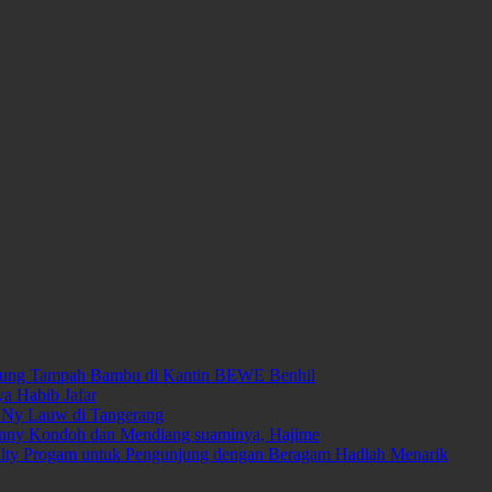
arung Tampah Bambu di Kantin BEWE Benhil
ya Habib Jafar
 Ny Lauw di Tangerang
Fanny Kondoh dan Mendiang suaminya, Hajime
yalty Progam untuk Pengunjung dengan Beragam Hadiah Menarik