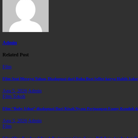
Admin
Related Post
Film
Film Seni Merayu Tuhan, Diadaptasi dari Buku Best Seller karya Habib Jafar
Agu 5, 2026
Admin
Film
Tokoh
Film “Baby Udon” diadaptasi Dari Kisah Nyata Perjuangan Fanny Kondoh 
Agu 3, 2026
Admin
Film