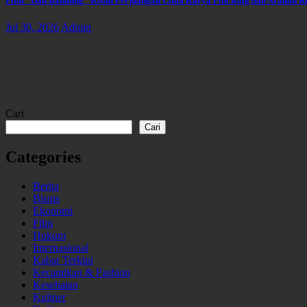
Film “Dan Bandung” Kisah Perjuangan Cinta Karya Pidi Baig dan Arahan R
Jul 30, 2026
Admin
Cari
Cari
Categories
Berita
Bisnis
Ekonomi
Film
Hukum
Internasional
Kabar Terkini
Kecantikan & Fashion
Kesehatan
Kuliner