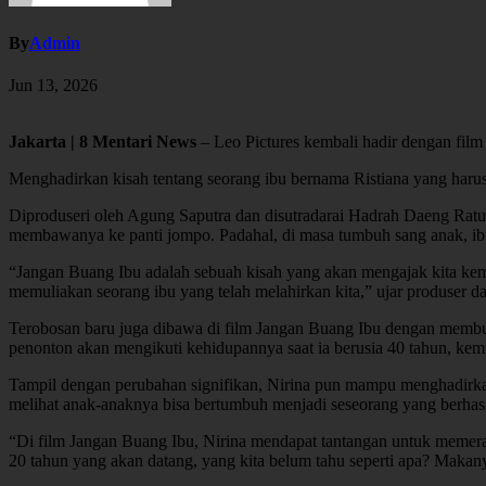
By
Admin
Jun 13, 2026
Jakarta | 8 Mentari News
– Leo Pictures kembali hadir dengan film
Menghadirkan kisah tentang seorang ibu bernama Ristiana yang haru
Diproduseri oleh Agung Saputra dan disutradarai Hadrah Daeng Ratu,
membawanya ke panti jompo. Padahal, di masa tumbuh sang anak, i
“Jangan Buang Ibu adalah sebuah kisah yang akan mengajak kita kemba
memuliakan seorang ibu yang telah melahirkan kita,” ujar produser 
Terobosan baru juga dibawa di film Jangan Buang Ibu dengan membuat
penonton akan mengikuti kehidupannya saat ia berusia 40 tahun, kem
Tampil dengan perubahan signifikan, Nirina pun mampu menghadirkan s
melihat anak-anaknya bisa bertumbuh menjadi seseorang yang berhas
“Di film Jangan Buang Ibu, Nirina mendapat tantangan untuk memeran
20 tahun yang akan datang, yang kita belum tahu seperti apa? Makanya