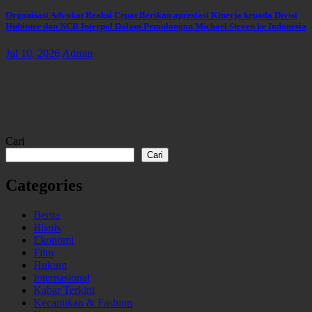
Organisasi Advokat Reaksi Cepat Berikan apresiasi Kinerja kepada Divisi
Hubinter dan NCB Interpol Dalam Pemulangan Michael Steven ke Indonesia
Jul 10, 2026
Admin
Cari
Cari
Categories
Berita
Bisnis
Ekonomi
Film
Hukum
Internasional
Kabar Terkini
Kecantikan & Fashion