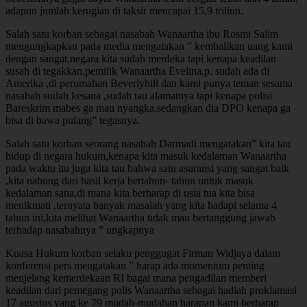
adapun jumlah kerugian di taksir mencapai 15,9 triliun.
Salah satu korban sebagai nasabah Wanaartha ibu Rosmi Salim
mengungkapkan pada media mengatakan ” kembalikan uang kami
dengan sangat,negara kita sudah merdeka tapi kenapa keadilan
susah di tegakkan,pemilik Wanaartha Evelina.p. sudah ada di
Amerika ,di perumahan Beverlyhill dan kami punya teman sesama
nasabah sudah kesana ,sudah tau alamatnya tapi kenapa polisi
Bareskrim mabes ga mau nyangka,sedangkan dia DPO kenapa ga
bisa di bawa pulang” tegasnya.
Salah satu korban seorang nasabah Darmadi mengatakan” kita tau
hidup di negara hukum,kenapa kita masuk kedalaman Wanaartha
pada waktu itu juga kita tau bahwa satu asuransi yang sangat baik
,kita nabung dari hasil kerja bertahun- tahun untuk masuk
kedalaman sana,di mana kita berharap di usia tua kita bisa
menikmati ,ternyata banyak masalah yang kita hadapi selama 4
tahun ini,kita melihat Wanaartha tidak mau bertanggung jawab
terhadap nasabahnya ” ungkapnya
Kuasa Hukum korban selaku penggugat Firman Widjaya dalam
konferensi pers mengatakan ” harap ada momentum penting
menjelang kemerdekaan RI bagai mana pengadilan memberi
keadilan dari pemegang polis Wanaartha sebagai hadiah proklamasi
17 agustus yang ke 79 mudah-mudahan harapan kami berharap