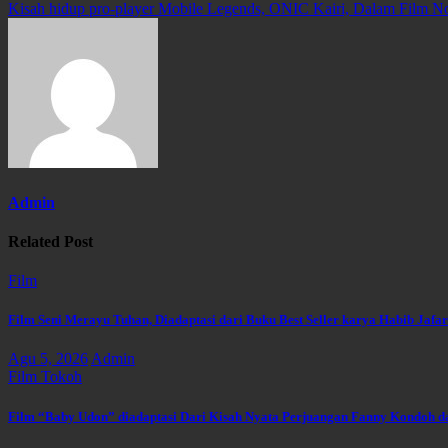
Kisah hidup pro-player Mobile Legends, ONIC Kairi, Dalam Film 
pos
Admin
Related Post
Film
Film Seni Merayu Tuhan, Diadaptasi dari Buku Best Seller karya Habib Jafar
Agu 5, 2026
Admin
Film
Tokoh
Film “Baby Udon” diadaptasi Dari Kisah Nyata Perjuangan Fanny Kondoh 