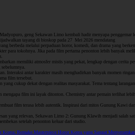
 Madyopuro, geng Sekawan Limo kembali hadir menyapa penggemar lew
 dijadwalkan tayang di bioskop pada 27 Mei 2026 mendatang
ang berbeda melalui perpaduan horor, komedi, dan drama yang berke
kter para tokohnya. Jika pada film pertama penonton lebih banyak melih
n.
barkan memiliki atmosfer mistis yang pekat, lengkap dengan cerita pe
g sebelumnya.
n. Interaksi antar karakter masih menghadirkan banyak momen ringan
ma film tersebut.
 yang cukup dekat dengan realitas masyarakat. Tema tentang larangan 
 mengapa film ini layak ditonton. Chemistry antar pemain terlihat leb
embuat film terasa lebih autentik. Inspirasi dari mitos Gunung Kawi
pesan yang relevan, Sekawan Limo 2: Gunung Klawih menjadi salah satu 
mbekas setelah penonton keluar dari studio.
ngker Korea: Remake Masterpiece Horor Korea yang Sangat Menyeramka