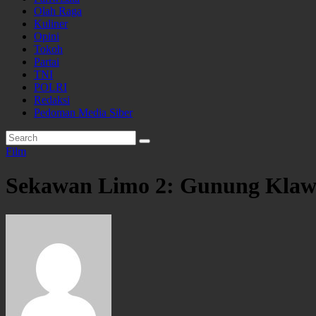
Olah Raga
Kuliner
Opini
Tokoh
Partai
TNI
POLRI
Redaksi
Pedoman Media Siber
Film
Sekawan Limo 2: Gunung Klawi