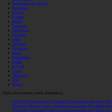
Kecantikan & Fashion
Kesehatan
Kuliner
Kuliner
Musik
Nasional
Olah Raga
Olahraga
Opini
Otomotif
Pariwisata
Partai
Pendidikan
Politik
POLRI
Sosial
Teknologi
TNI
Tokoh
Tidak ada komentar untuk ditampilkan.
Resmi Di Buka Kuliner Perpaduan Khas Sunda dan Jawa, W
Film Seni Merayu Tuhan, Diadaptasi dari Buku Best Seller kar
Sejumlah Komunitas Pelaku Usaha Berkunjung ke Pabrik Kue