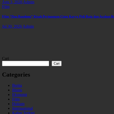
Agu 3, 2026
Admin
Film
Film “Dan Bandung” Kisah Perjuangan Cinta Karya Pidi Baig dan Arahan R
Jul 30, 2026
Admin
Cari
Cari
Categories
Berita
Bisnis
Ekonomi
Film
Hukum
Internasional
Kabar Terkini