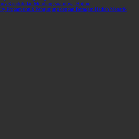
Fanny Kondoh dan Mendiang suaminya, Hajime
yalty Progam untuk Pengunjung dengan Beragam Hadiah Menarik