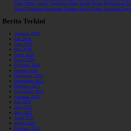
Film “Baby Udon” diadaptasi Dari Kisah Nyata Perjuangan 
Ancol Hadirkan Keseruan Undian Ancol Points Apresiasi Lo
Berita Terkini
Agustus 2026
Juli 2026
Juni 2026
Mei 2026
April 2026
Maret 2026
Februari 2026
Januari 2026
Desember 2025
November 2025
Oktober 2025
September 2025
Agustus 2025
Juli 2025
Juni 2025
Mei 2025
April 2025
Maret 2025
Februari 2025