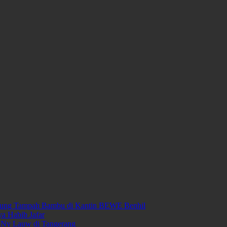
arung Tampah Bambu di Kantin BEWE Benhil
ya Habib Jafar
 Ny Lauw di Tangerang