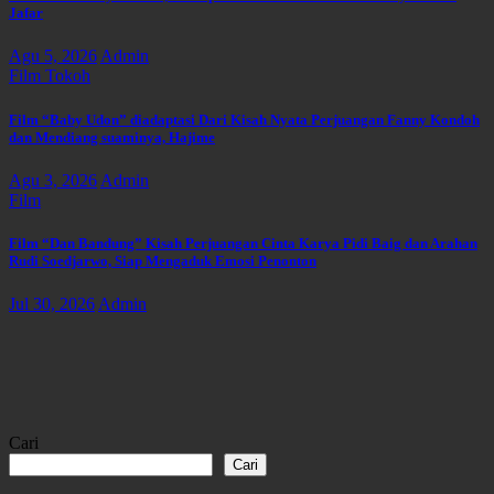
Jafar
Agu 5, 2026
Admin
Film
Tokoh
Film “Baby Udon” diadaptasi Dari Kisah Nyata Perjuangan Fanny Kondoh
dan Mendiang suaminya, Hajime
Agu 3, 2026
Admin
Film
Film “Dan Bandung” Kisah Perjuangan Cinta Karya Pidi Baig dan Arahan
Rudi Soedjarwo, Siap Mengaduk Emosi Penonton
Jul 30, 2026
Admin
Cari
Cari