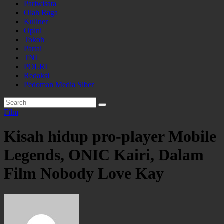
Pariwisata
Olah Raga
Kuliner
Opini
Tokoh
Partai
TNI
POLRI
Redaksi
Pedoman Media Siber
Film
Kisah hidup pro-player Mobile
Legends, ONIC Kairi, Dalam
Film Nobody Love Kay