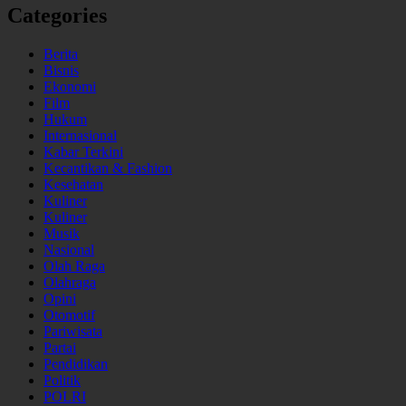
Categories
Berita
Bisnis
Ekonomi
Film
Hukum
Internasional
Kabar Terkini
Kecantikan & Fashion
Kesehatan
Kuliner
Kuliner
Musik
Nasional
Olah Raga
Olahraga
Opini
Otomotif
Pariwisata
Partai
Pendidikan
Politik
POLRI