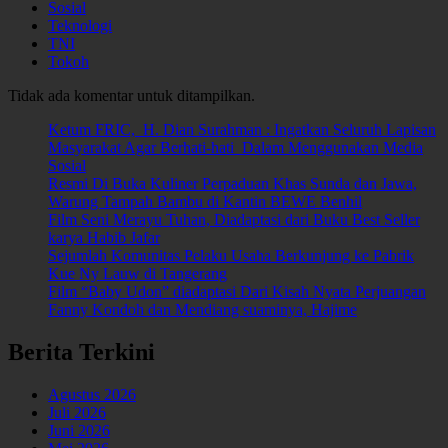
Sosial
Teknologi
TNI
Tokoh
Tidak ada komentar untuk ditampilkan.
Ketum FRIC, H. Dian Surahman : Ingatkan Seluruh Lapisan
Masyarakat Agar Berhati-hati Dalam Menggunakan Media
Sosial
Resmi Di Buka Kuliner Perpaduan Khas Sunda dan Jawa,
Warung Tampah Bambu di Kantin BEWE Benhil
Film Seni Merayu Tuhan, Diadaptasi dari Buku Best Seller
karya Habib Jafar
Sejumlah Komunitas Pelaku Usaha Berkunjung ke Pabrik
Kue Ny Lauw di Tangerang
Film “Baby Udon” diadaptasi Dari Kisah Nyata Perjuangan
Fanny Kondoh dan Mendiang suaminya, Hajime
Berita Terkini
Agustus 2026
Juli 2026
Juni 2026