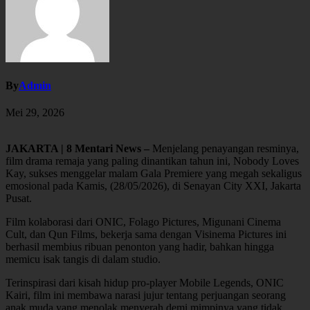
By
Admin
Mei 29, 2026
JAKARTA | 8 Mentari News –
Menjelang penayangan resminya,
film drama remaja yang paling dinantikan tahun ini, Nobody Loves
Kay, sukses menggelar malam Gala Premiere yang megah sekaligus
emosional pada Kamis, (28/05/2026), di Senayan City XXI, Jakarta
Pusat.
Film kolaborasi dari ONIC, Folago Pictures, Migunani Cinema
Cult, dan Qun Films, bekerja sama dengan Visinema Pictures ini
berhasil membius ribuan penonton yang hadir, bahkan hingga
memicu isak tangis di dalam studio.
Terinspirasi dari kisah hidup pro-player Mobile Legends, ONIC
Kairi, film ini membawa narasi jujur tentang perjuangan seorang
anak muda yang menolak menyerah demi mimpinya yang tidak