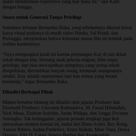
sudah memberikan experience yang luar biasa ini,” ujar Kairi
dengan bangga.
Suara untuk Generasi Tanpa Privilege
Sutradara debutan Bernardus Raka, yang sebelumnya dikenal lewat
karya visual puitisnya di musik video Hindia, Sal Priadi, dan
Perunggu, menjelaskan bahwa kekuatan utama film ini terletak pada
realitas karakternya.
“Saya mengangkat kisah ini karena perjuangan Kay di sini dekat
sekali dengan kita. Seorang anak pekerja migran, lahir tanpa
privilege, tapi bisa mewujudkan mimpinya yang sering sekali
disepelekan, diremehkan banyak orang, termasuk orangtuanya
sendiri. Kay adalah representasi dari kita semua yang berani
bermimpi,” tegas Bernardus Raka.
Dihadiri Berbagai Pihak
Malam bertabur bintang ini dihadiri oleh jajaran Produser dan
Eksekutif Produser: Giovanni Rahmadeva, M. Faisal Hibatullah,
Nick Musa, Zhafran Solichin, Justin Widjaja, dan Angga Dwimas
Sasongko. Tak ketinggalan, jajaran pemain lengkap juga ikut
merayakan momen krusial ini, mulai dari Bima Azriel, Rey Bong,
Aurora Ribero, Joshia Frederico, Ariyo Wahab, Mian Tiara, Dewa
Dayana, Elly D. Lutan, hingga Basboi dan Ayastrophile.