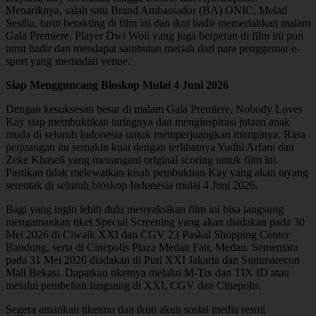
Menariknya, salah satu Brand Ambassador (BA) ONIC, Melati
Sesilia, turut berakting di film ini dan ikut hadir memeriahkan malam
Gala Premiere. Player Dwi Woii yang juga berperan di film ini pun
turut hadir dan mendapat sambutan meriah dari para penggemar e-
sport yang memadati venue.
Siap Mengguncang Bioskop Mulai 4 Juni 2026
Dengan kesuksesan besar di malam Gala Premiere, Nobody Loves
Kay siap membuktikan taringnya dan menginspirasi jutaan anak
muda di seluruh Indonesia untuk memperjuangkan mimpinya. Rasa
perjuangan itu semakin kuat dengan terlibatnya Yudhi Arfani dan
Zeke Khaseli yang menangani original scoring untuk film ini.
Pastikan tidak melewatkan kisah pembuktian Kay yang akan tayang
serentak di seluruh bioskop Indonesia mulai 4 Juni 2026.
Bagi yang ingin lebih dulu menyaksikan film ini bisa langsung
mengamankan tiket Special Screening yang akan diadakan pada 30
Mei 2026 di Ciwalk XXI dan CGV 23 Paskal Shopping Center
Bandung, serta di Cinepolis Plaza Medan Fair, Medan. Sementara
pada 31 Mei 2026 diadakan di Puri XXI Jakarta dan Summarecon
Mall Bekasi. Dapatkan tiketnya melalui M-Tix dan TIX ID atau
melalui pembelian langsung di XXI, CGV dan Cinepolis.
Segera amankan tiketmu dan ikuti akun sosial media resmi