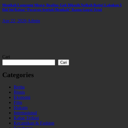
Menikah Langsung Mesra, Realita: Gak Dikasih Nafkah Batin! Lakukan 5
Hal Ini Kalau “Pacaran Setelah Menikah” Kamu Gagal Total
Apr 22, 2026
Admin
Cari
Cari
Categories
Berita
Bisnis
Ekonomi
Film
Hukum
Internasional
Kabar Terkini
Kecantikan & Fashion