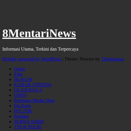
8MentariNews
Informasi Utama, Terkini dan Terpercaya
Proudly powered by WordPress
|
Theme: Newses by
Themeansar
.
Home
Film
HUKUM
KABAR TERKINI
OLAH RAGA
OPINI
Pedoman Media Siber
Pin Posts
POLITIK
Redaksi
SERBA SERBI
TNI & POLRI