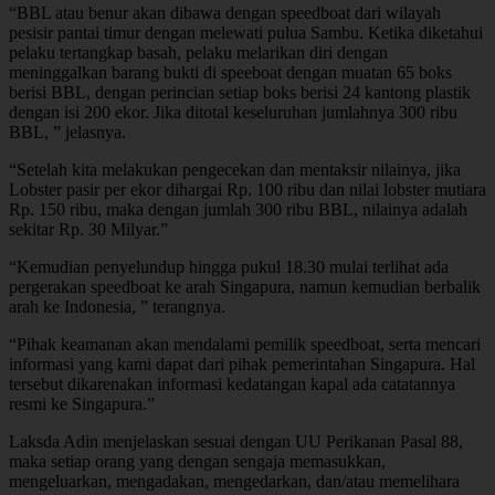
“BBL atau benur akan dibawa dengan speedboat dari wilayah
pesisir pantai timur dengan melewati pulua Sambu. Ketika diketahui
pelaku tertangkap basah, pelaku melarikan diri dengan
meninggalkan barang bukti di speeboat dengan muatan 65 boks
berisi BBL, dengan perincian setiap boks berisi 24 kantong plastik
dengan isi 200 ekor. Jika ditotal keseluruhan jumlahnya 300 ribu
BBL, ” jelasnya.
“Setelah kita melakukan pengecekan dan mentaksir nilainya, jika
Lobster pasir per ekor dihargai Rp. 100 ribu dan nilai lobster mutiara
Rp. 150 ribu, maka dengan jumlah 300 ribu BBL, nilainya adalah
sekitar Rp. 30 Milyar.”
“Kemudian penyelundup hingga pukul 18.30 mulai terlihat ada
pergerakan speedboat ke arah Singapura, namun kemudian berbalik
arah ke Indonesia, ” terangnya.
“Pihak keamanan akan mendalami pemilik speedboat, serta mencari
informasi yang kami dapat dari pihak pemerintahan Singapura. Hal
tersebut dikarenakan informasi kedatangan kapal ada catatannya
resmi ke Singapura.”
Laksda Adin menjelaskan sesuai dengan UU Perikanan Pasal 88,
maka setiap orang yang dengan sengaja memasukkan,
mengeluarkan, mengadakan, mengedarkan, dan/atau memelihara