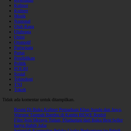
Kesehatan
Kuliner
Kuliner
Musik
Nasional
Olah Raga
Olahraga
Opini
Otomotif
Pariwisata
Partai
Pendidikan
Politik
POLRI
Sosial
Teknologi
TNI
Tokoh
Tidak ada komentar untuk ditampilkan.
Resmi Di Buka Kuliner Perpaduan Khas Sunda dan Jawa,
Warung Tampah Bambu di Kantin BEWE Benhil
Film Seni Merayu Tuhan, Diadaptasi dari Buku Best Seller
karya Habib Jafar
Sejumlah Komunitas Pelaku Usaha Berkunjung ke Pabrik