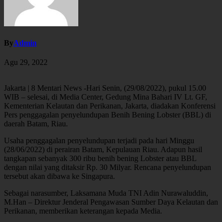
By
Admin
Agu 29, 2022
Jakarta | 8 Mentari News -Hari Senin, (29/08/2022), pukul 15.00
WIB – selesai, di Media Center, Gedung Mina Bahari IV Lt. GF,
Kementerian Kelautan dan Perikanan, Jakarta, diadakan Konferensi
Pers penggagalan penyelundupan Benih Bening Lobster (BBL) di
daerah Batam, Riau.
Usaha penggagalan penyelundupan terjadi pada hari Minggu
(28/06/2022) di perairan Batam, Kepulauan Riau. Adapun hasil
tangkapan sebanyak 300 ribu benih bening Lobster atau BBL
dengan nilai yang ditaksir Rp. 30 Milyar. Rencana penyelundupan
tersebut akan dibawa ke Singapura.
Sebagai narasumber, Laksamana Muda TNI Adin Nurawaluddin,
M.Han – Direktur Jenderal Pengawasan Sumber Daya Kelautan dan
Perikanan, memberikan keterangan kepada Media.