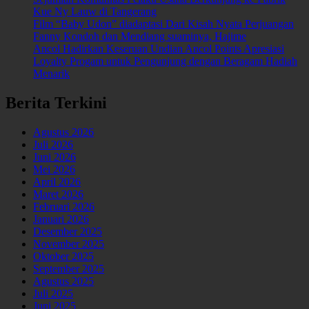
Kue Ny Lauw di Tangerang
Film “Baby Udon” diadaptasi Dari Kisah Nyata Perjuangan
Fanny Kondoh dan Mendiang suaminya, Hajime
Ancol Hadirkan Keseruan Undian Ancol Points Apresiasi
Loyalty Progam untuk Pengunjung dengan Beragam Hadiah
Menarik
Berita Terkini
Agustus 2026
Juli 2026
Juni 2026
Mei 2026
April 2026
Maret 2026
Februari 2026
Januari 2026
Desember 2025
November 2025
Oktober 2025
September 2025
Agustus 2025
Juli 2025
Juni 2025