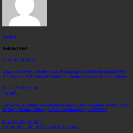
Admin
Related Post
Ekonomi
Hukum
Organisasi Advokat Reaksi Cepat Berikan apresiasi Kinerja kepada Divisi
Hubinter dan NCB Interpol Dalam Pemulangan Michael Steven ke Indonesia
Jul 10, 2026
Admin
Hukum
Forum Warga Muara Merang dan Mangsang Datangi Istana Wakil Presiden
RI Untuk Meminta Dukungan Terkait Pekara Dengan PT.PWS
Jun 10, 2026
Admin
Hukum
Kecantikan & Fashion
Kesehatan