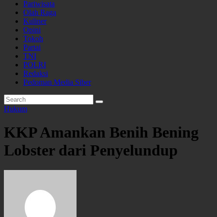
Pariwisata
Olah Raga
Kuliner
Opini
Tokoh
Partai
TNI
POLRI
Redaksi
Pedoman Media Siber
Hukum
KKP Amankan Benih Bening
Lobster dari Penyelundup